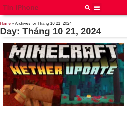
Tin iPhone
iPhone 15
iPhone 16
Thủ thuật
Tin Công Nghệ
Home
»
Archives for Tháng 10 21, 2024
Day: Tháng 10 21, 2024