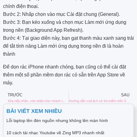
chính điện thoại.
Bước 2: Nhấp chọn vào mục Cài đặt chung (General).
Bước 3: Bạn kéo xuống và chọn mục Làm mới ứng dụng
trong nền (Background App Refresh).
Bước 4: Tại giao diện này, bạn gạt thanh màu xanh sang trái
để tắt tính năng Làm mới ứng dụng trong nền đi là hoàn
thành
Để dọn rác iPhone nhanh chóng, bạn cũng có thể cài đặt
thêm một số phần mềm dọn rác có sẵn trên App Store về
máy.
TRƯỚC
SAU
Xóa nếp nhăn, xóa nhăn trán nhanh chóng
Hướng dẫn xoá lịch sử tìm kiếm trên Safari
BÀI VIẾT XEM NHIỀU
Lỗi laptop lên đèn nguồn nhưng không lên màn hình
10 cách tải nhạc Youtube về Zing MP3 nhanh nhất