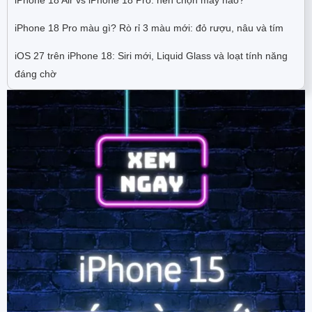
iPhone 18 Air vs iPhone 18 Pro: nên chọn máy nào?
iPhone 18 Pro màu gì? Rò rỉ 3 màu mới: đỏ rượu, nâu và tím
iOS 27 trên iPhone 18: Siri mới, Liquid Glass và loạt tính năng
đáng chờ