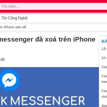
Tin Công Nghệ
ên iPhone siêu dễ
messenger đã xoá trên iPhone
BÀ
Lỗi
10 
uật
Các
Các
hàm
Các
ch
App