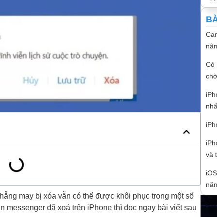
BÀ
Cam
nân
Có 
chờ
iPh
nhấ
iPh
iPh
và 
iOS
năn
chẳng may bị xóa vẫn có thể được khôi phục trong một số
n messenger đã xoá trên iPhone thì đọc ngay bài viết sau