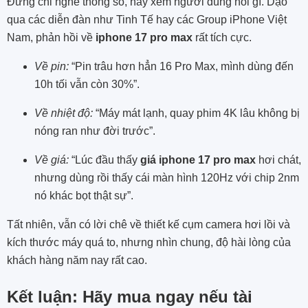
Đừng chỉ nghe thông số, hãy xem người dùng nói gì. Dạo
qua các diễn đàn như Tinh Tế hay các Group iPhone Việt
Nam, phản hồi về
iphone 17 pro max
rất tích cực.
Về pin:
“Pin trâu hơn hẳn 16 Pro Max, mình dùng đến
10h tối vẫn còn 30%”.
Về nhiệt độ:
“Máy mát lạnh, quay phim 4K lâu không bị
nóng ran như đời trước”.
Về giá:
“Lúc đầu thấy
giá iphone 17 pro max
hơi chát,
nhưng dùng rồi thấy cái màn hình 120Hz với chip 2nm
nó khác bọt thật sự”.
Tất nhiên, vẫn có lời chê về thiết kế cụm camera hơi lồi và
kích thước máy quá to, nhưng nhìn chung, độ hài lòng của
khách hàng năm nay rất cao.
Kết luận: Hãy mua ngay nếu tài