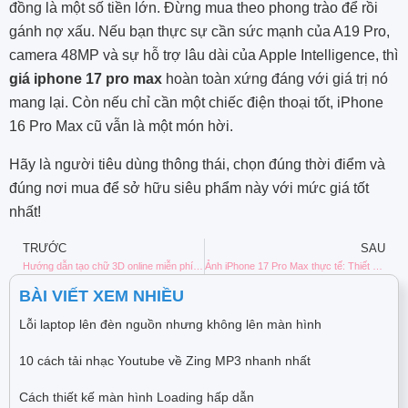
đồng là một số tiền lớn. Đừng mua theo phong trào để rồi
gánh nợ xấu. Nếu bạn thực sự cần sức mạnh của A19 Pro,
camera 48MP và sự hỗ trợ lâu dài của Apple Intelligence, thì
giá iphone 17 pro max
hoàn toàn xứng đáng với giá trị nó
mang lại. Còn nếu chỉ cần một chiếc điện thoại tốt, iPhone
16 Pro Max cũ vẫn là một món hời.
Hãy là người tiêu dùng thông thái, chọn đúng thời điểm và
đúng nơi mua để sở hữu siêu phẩm này với mức giá tốt
nhất!
TRƯỚC
SAU
Hướng dẫn tạo chữ 3D online miễn phí, đẹp mắt cho ảnh và video
Ảnh iPhone 17 Pro Max thực tế: Thiết kế và màu sắc chi tiết
BÀI VIẾT XEM NHIỀU
Lỗi laptop lên đèn nguồn nhưng không lên màn hình
10 cách tải nhạc Youtube về Zing MP3 nhanh nhất
Cách thiết kế màn hình Loading hấp dẫn