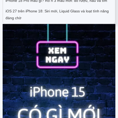
iPhone 18 Pro màu gì? Rò rỉ 3 màu mới: đỏ rượu, nâu và tím
iOS 27 trên iPhone 18: Siri mới, Liquid Glass và loạt tính năng
đáng chờ