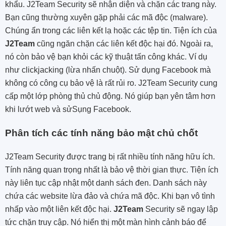
khẩu. J2Team Security sẽ nhận diện và chặn các trang này.
Bạn cũng thường xuyên gặp phải các mã độc (malware).
Chúng ẩn trong các liên kết lạ hoặc các tệp tin. Tiện ích của
J2Team
cũng ngăn chặn các liên kết độc hại đó. Ngoài ra,
nó còn bảo vệ bạn khỏi các kỹ thuật tấn công khác. Ví dụ
như clickjacking (lừa nhấn chuột). Sử dụng Facebook mà
không có công cụ bảo vệ là rất rủi ro. J2Team Security cung
cấp một lớp phòng thủ chủ động. Nó giúp bạn yên tâm hơn
khi lướt web và sửSụng Facebook.
Phân tích các tính năng bảo mật chủ chốt
J2Team Security được trang bị rất nhiều tính năng hữu ích.
Tính năng quan trọng nhất là bảo vệ thời gian thực. Tiện ích
này liên tục cập nhật một danh sách đen. Danh sách này
chứa các website lừa đảo và chứa mã độc. Khi bạn vô tình
nhấp vào một liên kết độc hại.
J2Team
Security sẽ ngay lập
tức chặn truy cập. Nó hiển thị một màn hình cảnh báo để