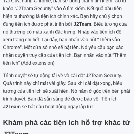
Tại Cửa hàng Chrome, bạn sử dụng thanh tìm kiếm. Gõ từ
khóa “J2Team Security” vào ô tìm kiếm. Kết quả đầu tiên
hiện ra thường là tiện ích chính xác. Bạn hãy chú ý chọn
đúng tiện ích được phát triển bởi
J2Team
. Biểu tượng của
nó thường có màu xanh đặc trưng. Nhấp vào tiện ích để
xem trang chi tiết. Tại đây, bạn nhấn vào nút “Thêm vào
Chrome”. Một cửa sổ nhỏ sẽ bật lên. Nó yêu cầu bạn xác
nhận quyền truy cập của tiện ích. Bạn nhấn vào nút “Thêm
tiện ích” (Add extension).
Trình duyệt sẽ tự động tải về và cài đặt J2Team Security.
Quá trình này chỉ mất vài giây. Sau khi cài đặt xong, biểu
tượng của tiện ích sẽ xuất hiện. Nó nằm ở góc trên bên phải
trình duyệt. Bạn đã sẵn sàng để được bảo vệ. Tiện ích
J2Team
sẽ bắt đầu hoạt động ngay lập tức.
Khám phá các tiện ích hỗ trợ khác từ