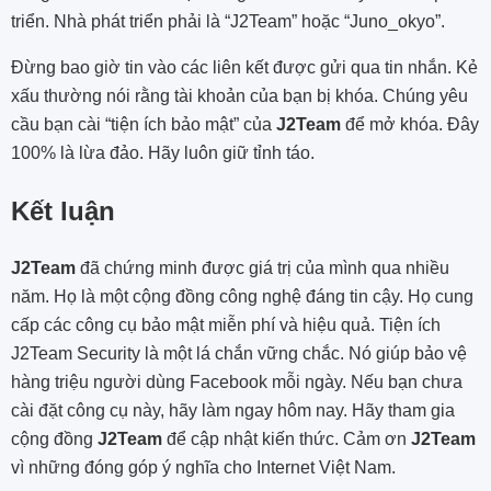
triển. Nhà phát triển phải là “J2Team” hoặc “Juno_okyo”.
Đừng bao giờ tin vào các liên kết được gửi qua tin nhắn. Kẻ
xấu thường nói rằng tài khoản của bạn bị khóa. Chúng yêu
cầu bạn cài “tiện ích bảo mật” của
J2Team
để mở khóa. Đây
100% là lừa đảo. Hãy luôn giữ tỉnh táo.
Kết luận
J2Team
đã chứng minh được giá trị của mình qua nhiều
năm. Họ là một cộng đồng công nghệ đáng tin cậy. Họ cung
cấp các công cụ bảo mật miễn phí và hiệu quả. Tiện ích
J2Team Security là một lá chắn vững chắc. Nó giúp bảo vệ
hàng triệu người dùng Facebook mỗi ngày. Nếu bạn chưa
cài đặt công cụ này, hãy làm ngay hôm nay. Hãy tham gia
cộng đồng
J2Team
để cập nhật kiến thức. Cảm ơn
J2Team
vì những đóng góp ý nghĩa cho Internet Việt Nam.