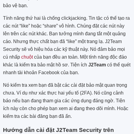
bảo vệ bạn.
Tính năng thứ hai là chống clickjacking. Tin tặc có thể tạo ra
các nút “like” hoặc “share” vô hình. Chúng đặt các nút này
lên trên các nút khác. Bạn tưởng mình đang tắt một quảng
cáo. Nhưng thực chất bạn đã “like” một trang lạ. J2Team
Security sẽ vô hiệu hóa các kỹ thuật này. Nó đảm bảo mọi
cú nhấp
chuột
của bạn đều an toàn. Một tính năng độc đáo
khác là kiểm tra bảo mật hồ sơ. Tiện ích
J2Team
có thể quét
nhanh tài khoản Facebook của bạn.
Nó kiểm tra xem bạn đã bật các cài đặt bảo mật quan trọng
chưa. Ví dụ như xác thực hai yếu tố (2FA). Nó cũng cảnh
báo nếu bạn đang tham gia các ứng dụng đáng ngờ. Tiện
ích này còn cho phép bạn xem ai đang theo dõi mình. Hoặc
kiểm tra các bài đăng bạn đã ẩn.
Hướng dẫn cài đặt J2Team Security trên