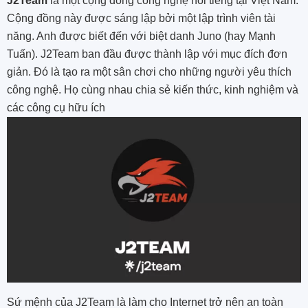
J2Team
là một cộng đồng công nghệ nổi tiếng tại Việt Nam.
Cộng đồng này được sáng lập bởi một lập trình viên tài
năng. Anh được biết đến với biệt danh Juno (hay Mạnh
Tuấn). J2Team ban đầu được thành lập với mục đích đơn
giản. Đó là tạo ra một sân chơi cho những người yêu thích
công nghệ. Họ cùng nhau chia sẻ kiến thức, kinh nghiệm và
các công cụ hữu ích
Sứ mệnh của J2Team là làm cho Internet trở nên an toàn