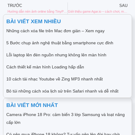
TRƯỚC
SAU
Hướng dẫn nén ảnh online bằng TinyPNG giúp tối ưu dung lượng website
Giới thiệu game Agar.io – cách chơi, mẹo sinh tồn và link tải miễn phí
BÀI VIẾT XEM NHIỀU
Những cách xóa file trên Mac đơn giản – Xem ngay
5 Bước chụp ảnh nghệ thuật bằng smartphone cực đỉnh
Lỗi laptop lên đèn nguồn nhưng không lên màn hình
Cách thiết kế màn hình Loading hấp dẫn
10 cách tải nhạc Youtube về Zing MP3 nhanh nhất
Bỏ túi những cách xóa lịch sử trên Safari nhanh và dễ nhất
BÀI VIẾT MỚI NHẤT
Camera iPhone 18 Pro: cảm biến 3 lớp Samsung và loạt nâng
cấp lớn
Có nên mua iPhone 18 không? Tư vấn nên lên đời hay chờ