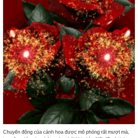
Chuyển động của cánh hoa được mô phỏng rất mượt mà,