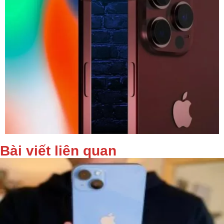
Bài viết liên quan