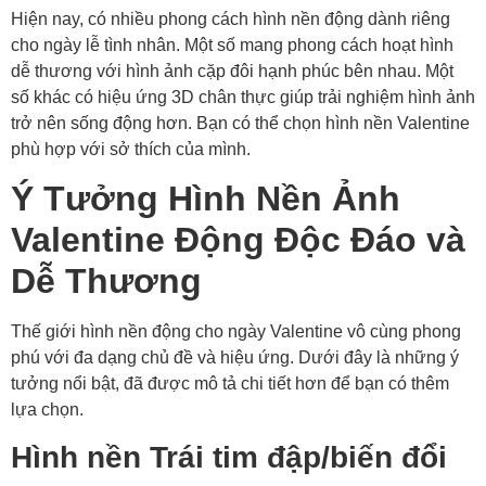
Hiện nay, có nhiều phong cách hình nền động dành riêng
cho ngày lễ tình nhân. Một số mang phong cách hoạt hình
dễ thương với hình ảnh cặp đôi hạnh phúc bên nhau. Một
số khác có hiệu ứng 3D chân thực giúp trải nghiệm hình ảnh
trở nên sống động hơn. Bạn có thể chọn hình nền Valentine
phù hợp với sở thích của mình.
Ý Tưởng Hình Nền Ảnh
Valentine Động Độc Đáo và
Dễ Thương
Thế giới hình nền động cho ngày Valentine vô cùng phong
phú với đa dạng chủ đề và hiệu ứng. Dưới đây là những ý
tưởng nổi bật, đã được mô tả chi tiết hơn để bạn có thêm
lựa chọn.
Hình nền Trái tim đập/biến đổi