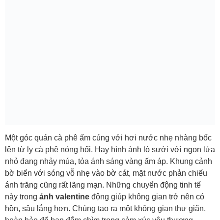
Một góc quán cà phê ấm cúng với hơi nước nhẹ nhàng bốc
lên từ ly cà phê nóng hổi. Hay hình ảnh lò sưởi với ngọn lửa
nhỏ đang nhảy múa, tỏa ánh sáng vàng ấm áp. Khung cảnh
bờ biển với sóng vỗ nhẹ vào bờ cát, mặt nước phản chiếu
ánh trăng cũng rất lãng mạn. Những chuyển động tinh tế
này trong
ảnh valentine
động giúp không gian trở nên có
hồn, sâu lắng hơn. Chúng tạo ra một không gian thư giãn,