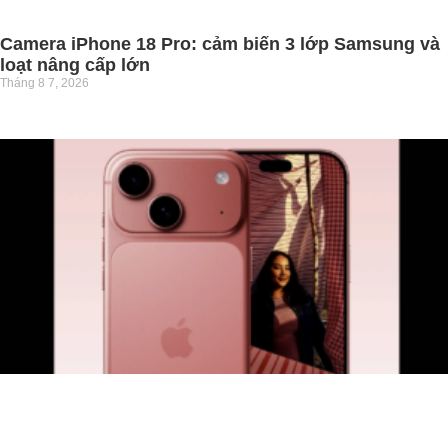
Camera iPhone 18 Pro: cảm biến 3 lớp Samsung và
loạt nâng cấp lớn
Tháng 8 7, 2026