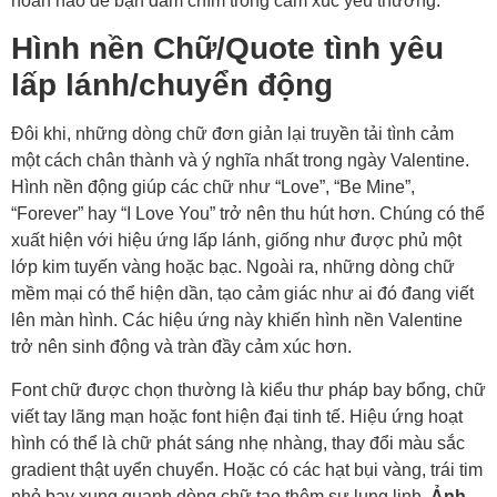
hoàn hảo để bạn đắm chìm trong cảm xúc yêu thương.
Hình nền Chữ/Quote tình yêu
lấp lánh/chuyển động
Đôi khi, những dòng chữ đơn giản lại truyền tải tình cảm
một cách chân thành và ý nghĩa nhất trong ngày Valentine.
Hình nền động giúp các chữ như “Love”, “Be Mine”,
“Forever” hay “I Love You” trở nên thu hút hơn. Chúng có thể
xuất hiện với hiệu ứng lấp lánh, giống như được phủ một
lớp kim tuyến vàng hoặc bạc. Ngoài ra, những dòng chữ
mềm mại có thể hiện dần, tạo cảm giác như ai đó đang viết
lên màn hình. Các hiệu ứng này khiến hình nền Valentine
trở nên sinh động và tràn đầy cảm xúc hơn.
Font chữ được chọn thường là kiểu thư pháp bay bổng, chữ
viết tay lãng mạn hoặc font hiện đại tinh tế. Hiệu ứng hoạt
hình có thể là chữ phát sáng nhẹ nhàng, thay đổi màu sắc
gradient thật uyển chuyển. Hoặc có các hạt bụi vàng, trái tim
nhỏ bay xung quanh dòng chữ tạo thêm sự lung linh.
Ảnh