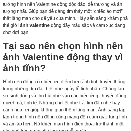
tưởng hình nền Valentine động độc đáo, dễ thương và ấn
tượng nhất. Giúp bạn dễ dàng tìm thấy một “chiếc áo mới”
thật lãng mạn cho dế yêu của mình. Hãy sẵn sàng khám phá
thế giới
ảnh valentine
động đầy màu sắc và cảm xúc đang
chờ đợi bạn.
Tại sao nên chọn hình nền
ảnh Valentine động thay vì
ảnh tĩnh?
Hình nền động có nhiều ưu điểm hơn ảnh tĩnh truyền thống
trong những dịp đặc biệt như ngày lễ tình nhân. Chúng tạo
sự sinh động và thu hút nhờ vào các hiệu ứng chuyển động
mượt mà, tinh tế. Những chi tiết như trái tim đập nhẹ hay
cánh hoa rơi giúp không gian thêm lãng mạn. Ánh sáng lấp
lánh trong hình nền động cũng mang đến cảm giác lung linh
và ấm áp hơn. Nó khiến màn hình điện thoại trở thành một
góc nhỏ tràn ngập yêu thương mỗi ngày.