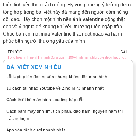
hiện tình yêu theo cách riêng. Hy vọng những ý tưởng được
tổng hợp trong bài viết này đã mang đến nguồn cảm hứng
dồi dào. Hãy chọn một hình nền
ảnh valentine
động thật
đẹp và ý nghĩa để không khí yêu thương luôn ngập tràn.
Chúc bạn có một mùa Valentine thật ngọt ngào và hạnh
phúc bên người thương yêu của mình
TRƯỚC
SAU
Tổng hợp hình nền Hình ảnh đồng quê Việt Nam đẹp nhất
100+ hình nền chibi cute đẹp nhất cho điện thoại, máy tính
BÀI VIẾT XEM NHIỀU
Lỗi laptop lên đèn nguồn nhưng không lên màn hình
10 cách tải nhạc Youtube về Zing MP3 nhanh nhất
Cách thiết kế màn hình Loading hấp dẫn
Cách bấm máy tính lim, tích phân, đạo hàm, nguyên hàm thi
trắc nghiệm
App xóa rãnh cười nhanh nhất