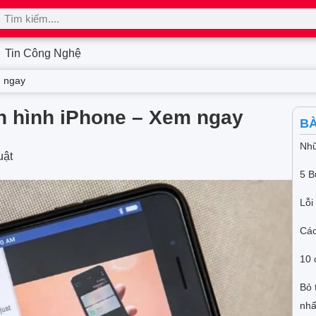
Tin Công Nghệ
m ngay
 hình iPhone – Xem ngay
BÀ
Nhữ
uật
5 B
Lỗi
Các
10 
Bỏ 
nhấ