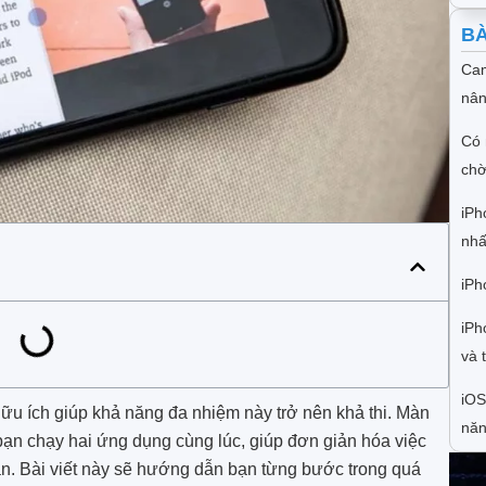
BÀ
Cam
nân
Có 
chờ
iPh
nhấ
iPh
iPh
và 
iOS
hữu ích giúp khả năng đa nhiệm này trở nên khả thi. Màn
năn
 bạn chạy hai ứng dụng cùng lúc, giúp đơn giản hóa việc
n. Bài viết này sẽ hướng dẫn bạn từng bước trong quá