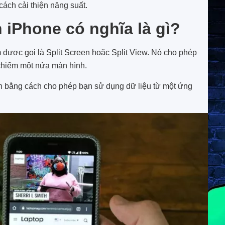
ách cải thiện năng suất.
 iPhone có nghĩa là gì?
được gọi là Split Screen hoặc Split View. Nó cho phép
 chiếm một nửa màn hình.
n bằng cách cho phép bạn sử dụng dữ liệu từ một ứng
.