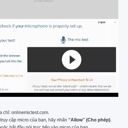
a chỉ: onlinemictest.com.
truy cập micro của bạn, hãy nhấn
“Allow” (Cho phép)
.
oặc bắt đầu nói trực tiếp vào micro của bạn.