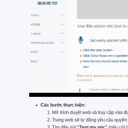
Các bước thực hiện:
Mở trình duyệt web và truy cập vào đị
Trang web sẽ tự động yêu cầu quyền 
Tìm đến nút
“Test my mic”
(nếu có) h