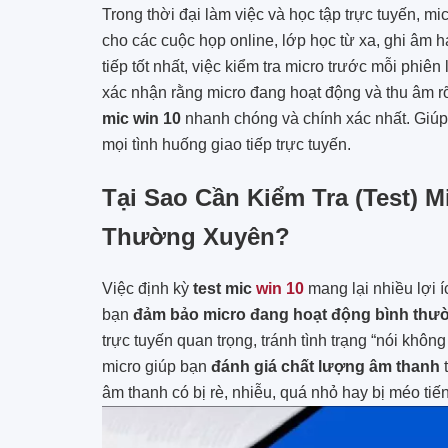
Trong thời đại làm việc và học tập trực tuyến, mi
cho các cuộc họp online, lớp học từ xa, ghi âm 
tiếp tốt nhất, việc kiểm tra micro trước mỗi phiên
xác nhận rằng micro đang hoạt động và thu âm rõ
mic win 10
nhanh chóng và chính xác nhất. Giúp 
mọi tình huống giao tiếp trực tuyến.
Tại Sao Cần Kiểm Tra (Test) 
Thường Xuyên?
Việc định kỳ
test mic
win 10
mang lại nhiều lợi í
bạn
đảm bảo micro đang hoạt động bình thư
trực tuyến quan trọng, tránh tình trạng “nói khôn
micro giúp bạn
đánh giá chất lượng âm thanh
t
âm thanh có bị rè, nhiễu, quá nhỏ hay bị méo tiế