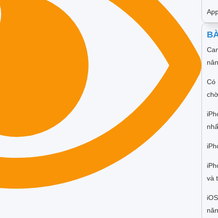
App
BÀ
Cam
nân
Có 
chờ
iPh
nhấ
iPh
iPh
và 
iOS
năn