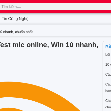
Tin Công Nghệ
 10 nhanh, chuẩn nhất
 Test mic online, Win 10 nhanh,
BÀ
Lỗi
10 
Các
Các
hàm
Các
ch