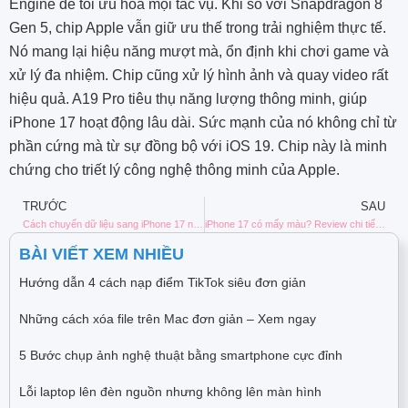
Engine để tối ưu hóa mọi tác vụ. Khi so với Snapdragon 8
Gen 5, chip Apple vẫn giữ ưu thế trong trải nghiệm thực tế.
Nó mang lại hiệu năng mượt mà, ổn định khi chơi game và
xử lý đa nhiệm. Chip cũng xử lý hình ảnh và quay video rất
hiệu quả. A19 Pro tiêu thụ năng lượng thông minh, giúp
iPhone 17 hoạt động lâu dài. Sức mạnh của nó không chỉ từ
phần cứng mà từ sự đồng bộ với iOS 19. Chip này là minh
chứng cho triết lý công nghệ thông minh của Apple.
TRƯỚC
SAU
Cách chuyển dữ liệu sang iPhone 17 nhanh nhất khi đổi máy
iPhone 17 có mấy màu? Review chi tiết từng phiên bản màu sắc
BÀI VIẾT XEM NHIỀU
Hướng dẫn 4 cách nạp điểm TikTok siêu đơn giản
Những cách xóa file trên Mac đơn giản – Xem ngay
5 Bước chụp ảnh nghệ thuật bằng smartphone cực đỉnh
Lỗi laptop lên đèn nguồn nhưng không lên màn hình