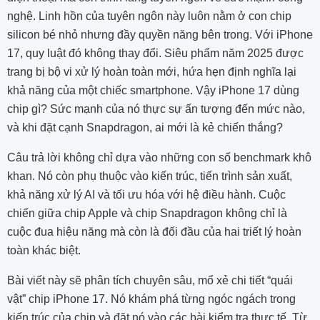
nghệ. Linh hồn của tuyên ngôn này luôn nằm ở con chip
silicon bé nhỏ nhưng đầy quyền năng bên trong. Với iPhone
17, quy luật đó không thay đổi. Siêu phẩm năm 2025 được
trang bị bộ vi xử lý hoàn toàn mới, hứa hẹn định nghĩa lại
khả năng của một chiếc smartphone. Vậy iPhone 17 dùng
chip gì? Sức mạnh của nó thực sự ấn tượng đến mức nào,
và khi đặt cạnh Snapdragon, ai mới là kẻ chiến thắng?
Câu trả lời không chỉ dựa vào những con số benchmark khô
khan. Nó còn phụ thuộc vào kiến trúc, tiến trình sản xuất,
khả năng xử lý AI và tối ưu hóa với hệ điều hành. Cuộc
chiến giữa chip Apple và chip Snapdragon không chỉ là
cuộc đua hiệu năng mà còn là đối đầu của hai triết lý hoàn
toàn khác biệt.
Bài viết này sẽ phân tích chuyên sâu, mổ xẻ chi tiết “quái
vật” chip iPhone 17. Nó khám phá từng ngóc ngách trong
kiến trúc của chip và đặt nó vào các bài kiểm tra thực tế. Từ