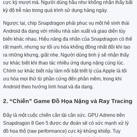
cực kỳ mượt mà. Người dùng hầu như không nhận thấy bất
kỳ độ trễ nào trong quá trình sử dụng hàng ngày.
Ngược lại, chip Snapdragon phải phục vụ một hệ sinh thái
Android đa dạng với nhiều nhà sản xuất và giao diện tùy
biến khác nhau. Hiệu năng đa nhân của Snapdragon có thể
rất mạnh, nhưng sự tối ưu hóa không đồng nhất đôi khi tạo
ra những khựng, giật nhẹ. Người dùng tinh ý sẽ nhận thấy
sự khác biệt khi thao tác nhiều ứng dụng nặng cùng lúc.
Chính sự khác biệt này làm nổi bật triết lý của Apple là tối
ưu hóa mọi thứ từ phần cứng đến phần mềm, trong khi
Android theo hướng linh hoạt và đa dạng.
2. “Chiến” Game Đồ Họa Nặng và Ray Tracing
Đây là một cuộc chiến cân tài cân sức. GPU Adreno trên
Snapdragon 8 Gen 5 được dự đoán sẽ có sức mạnh xử lý
đồ họa thô (raw performance) cực kỳ khủng khiếp. Tuy