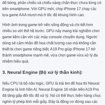
đổ bóng, phản chiếu và chiếu sáng chân thực chưa từng có
trên smartphone. Với GPU mới, chip iPhone 17 chạy các
tựa game AAA mượt mà ở tốc độ khung hình cao.
Hình ảnh trong game trở nên sống động và chi tiết hơn
nhiều so với thế hệ trước. GPU này mang trải nghiệm chơi
game tiệm cận với các máy console chuyên dụng. Người
dùng sẽ cảm nhận đồ họa chất lượng cao mà không cần
thiết bị chơi game riêng biệt. A19 Pro giúp iPhone 17 trở
thành smartphone mạnh mẽ, vừa chơi game vừa xử lý đa
nhiệm hiệu quả.
3. Neural Engine (Bộ xử lý thần kinh):
Nếu CPU là bộ não logic, GPU là trái tim đồ họa thì Neural
Engine là linh hồn AI. Neural Engine 16 nhân trên A19 Pro
đã tăng gấp đôi tốc độ xử lý. Nó có thể thực hiện hàng chục
nghìn tỷ phép tính mỗi giây. Đây là động cơ đứng sau các