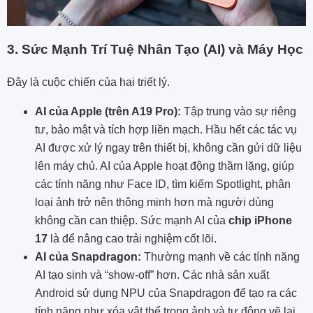
3. Sức Mạnh Trí Tuệ Nhân Tạo (AI) và Máy Học
Đây là cuộc chiến của hai triết lý.
AI của Apple (trên A19 Pro):
Tập trung vào sự riêng
tư, bảo mật và tích hợp liền mạch. Hầu hết các tác vụ
AI được xử lý ngay trên thiết bị, không cần gửi dữ liệu
lên máy chủ. AI của Apple hoạt động thầm lặng, giúp
các tính năng như Face ID, tìm kiếm Spotlight, phân
loại ảnh trở nên thông minh hơn mà người dùng
không cần can thiệp. Sức mạnh AI của
chip iPhone
17
là để nâng cao trải nghiệm cốt lõi.
AI của Snapdragon:
Thường mạnh về các tính năng
AI tạo sinh và “show-off” hơn. Các nhà sản xuất
Android sử dụng NPU của Snapdragon để tạo ra các
tính năng như xóa vật thể trong ảnh và tự động vẽ lại,