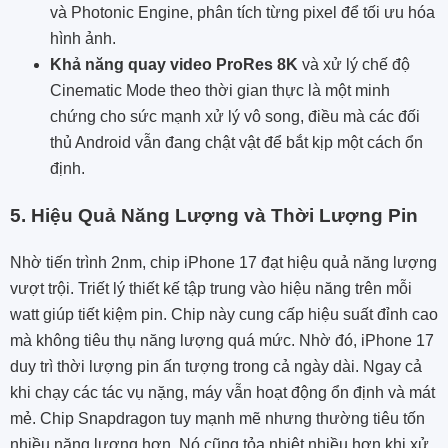
và Photonic Engine, phân tích từng pixel để tối ưu hóa
hình ảnh.
Khả năng quay video ProRes 8K
và xử lý chế độ
Cinematic Mode theo thời gian thực là một minh
chứng cho sức mạnh xử lý vô song, điều mà các đối
thủ Android vẫn đang chật vật để bắt kịp một cách ổn
định.
5. Hiệu Quả Năng Lượng và Thời Lượng Pin
Nhờ tiến trình 2nm, chip iPhone 17 đạt hiệu quả năng lượng
vượt trội. Triết lý thiết kế tập trung vào hiệu năng trên mỗi
watt giúp tiết kiệm pin. Chip này cung cấp hiệu suất đỉnh cao
mà không tiêu thụ năng lượng quá mức. Nhờ đó, iPhone 17
duy trì thời lượng pin ấn tượng trong cả ngày dài. Ngay cả
khi chạy các tác vụ nặng, máy vẫn hoạt động ổn định và mát
mẻ. Chip Snapdragon tuy mạnh mẽ nhưng thường tiêu tốn
nhiều năng lượng hơn. Nó cũng tỏa nhiệt nhiều hơn khi xử