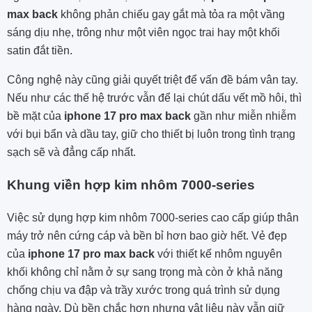
max back
không phản chiếu gay gắt mà tỏa ra một vầng
sáng dịu nhẹ, trông như một viên ngọc trai hay một khối
satin đắt tiền.
Công nghệ này cũng giải quyết triệt để vấn đề bám vân tay.
Nếu như các thế hệ trước vẫn để lại chút dấu vết mồ hôi, thì
bề mặt của
iphone 17 pro max back
gần như miễn nhiễm
với bụi bẩn và dầu tay, giữ cho thiết bị luôn trong tình trạng
sạch sẽ và đẳng cấp nhất.
Khung viền hợp kim nhôm 7000-series
Việc sử dụng hợp kim nhôm 7000-series cao cấp giúp thân
máy trở nên cứng cáp và bền bỉ hơn bao giờ hết. Vẻ đẹp
của
iphone 17 pro max back
với thiết kế nhôm nguyên
khối không chỉ nằm ở sự sang trọng mà còn ở khả năng
chống chịu va đập và trầy xước trong quá trình sử dụng
hàng ngày. Dù bền chắc hơn nhưng vật liệu này vẫn giữ