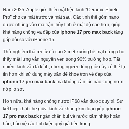
Năm 2025, Apple giới thiệu vật liệu kính “Ceramic Shield
Pro” cho cả mặt trước và mặt sau. Các tinh thể gốm nano
được nhúng vào ma trận thủy tinh ở mật độ cao hơn, giúp
khả năng chống va đập của
iphone 17 pro max back
tăng
gấp đôi so với iPhone 15.
Thử nghiệm thả rơi từ độ cao 2 mét xuống bề mặt cứng cho
thấy mặt lưng vẫn nguyên vẹn trong 90% trường hợp. Tất
nhiên, kính vẫn là kính, nhưng người dùng giờ đây có thể tự
tin hơn khi sử dụng máy trần để khoe trọn vẻ đẹp của
iphone 17 pro max back
mà không cần lúc nào cũng nơm
nớp lo sợ.
Hơn nữa, khả năng chống nước IP68 vẫn được duy trì. Sự
kết hợp chặt chẽ giữa kính và khung kim loại giúp
iphone
17 pro max back
ngăn chặn bụi và nước xâm nhập hoàn
hảo, bảo vệ các linh kiện quý giá bên trong.