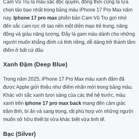
Cam Vũ Trụ
là màu sắc độc quyền, đồng thời cũng là lựa
chọn táo bạo nhất trong bảng màu iPhone 17 Pro Max năm
nay.
Iphone 17 pro max
phiên bản Cam Vũ Trụ gợi nhớ
đến sắc cam rực rỡ tạo nên một diện mạo trẻ trung, năng
động và giàu năng lượng. Đây là gam màu dành cho những
người muốn khẳng định cá tính riêng, dễ dàng trở thành tâm
điểm ở bất cứ đâu
Xanh Đậm (Deep Blue)
Trong năm 2025, iPhone 17 Pro Max màu xanh đậm đã
được Apple giới thiệu như điểm nhấn mới trong bảng màu.
Khác với sắc xanh tươi sáng của các thế hệ trước, màu
xanh trên
iphone 17 pro max back
mang đến cảm giác
trầm tĩnh, bí ẩn và sang trọng, rất phù hợp với những người
muốn sở hữu thiết bị vừa khác biệt vừa tinh tế.
Bạc (Silver)