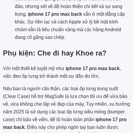
đáo, nhưng xét về độ hoàn thiện chi tiết và sự sang
trọng,
iphone 17 pro max back
vẫn ở một đẳng cấp
khác. Sự liền lạc và cách Apple xử lý bề mặt kính
nhám vẫn là tiêu chuẩn vàng mà các hãng Android
đang cố gắng sao chép.
Phụ kiện: Che đi hay Khoe ra?
Với một thiết kế tuyệt mỹ như
iphone 17 pro max back
,
việc đeo ốp lưng trở thành một sự đắn đo lớn.
Nếu bạn là người cẩn thận, các loại ốp lưng trong suốt
(Clear Case) hỗ trợ MagSafe là lựa chọn tối ưu để vừa bảo
vệ, vừa không che lấp vẻ đẹp của máy. Tuy nhiên, xu hướng
năm 2025 là sử dụng các loại ốp lưng siêu mỏng (bumper
case) chỉ bảo vệ viền, để lộ hoàn toàn phần
iphone 17 pro
max back
. Điều này cho phép ngón tay bạn luôn được