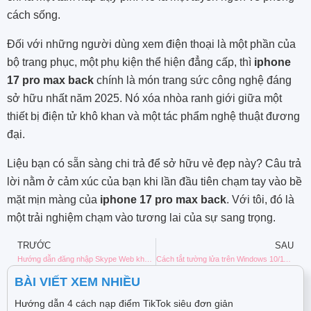
cách sống.
Đối với những người dùng xem điện thoại là một phần của
bộ trang phục, một phụ kiện thể hiện đẳng cấp, thì
iphone
17 pro max back
chính là món trang sức công nghệ đáng
sở hữu nhất năm 2025. Nó xóa nhòa ranh giới giữa một
thiết bị điện tử khô khan và một tác phẩm nghệ thuật đương
đại.
Liệu bạn có sẵn sàng chi trả để sở hữu vẻ đẹp này? Câu trả
lời nằm ở cảm xúc của bạn khi lần đầu tiên chạm tay vào bề
mặt mịn màng của
iphone 17 pro max back
. Với tôi, đó là
một trải nghiệm chạm vào tương lai của sự sang trọng.
TRƯỚC
SAU
Hướng dẫn đăng nhập Skype Web không cần tải phần mềm
Cách tắt tường lửa trên Windows 10/11 nhanh chóng và an toàn
BÀI VIẾT XEM NHIỀU
Hướng dẫn 4 cách nạp điểm TikTok siêu đơn giản