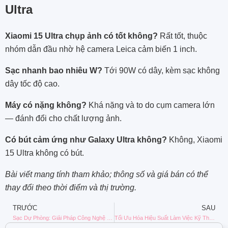
Ultra
Xiaomi 15 Ultra chụp ảnh có tốt không?
Rất tốt, thuộc
nhóm dẫn đầu nhờ hệ camera Leica cảm biến 1 inch.
Sạc nhanh bao nhiêu W?
Tới 90W có dây, kèm sạc không
dây tốc độ cao.
Máy có nặng không?
Khá nặng và to do cụm camera lớn
— đánh đổi cho chất lượng ảnh.
Có bút cảm ứng như Galaxy Ultra không?
Không, Xiaomi
15 Ultra không có bút.
Bài viết mang tính tham khảo; thông số và giá bán có thể
thay đổi theo thời điểm và thị trường.
TRƯỚC
SAU
Sạc Dự Phòng: Giải Pháp Công Nghệ Bền Vững Duy Trì Nguồn Năng Lượng Cho Cuộc Sống Số
Tối Ưu Hóa Hiệu Suất Làm Việc Kỹ Thuật Số: Hành Trình Làm Chủ Nền Tảng Lưu Trữ Đám Mây Dropbox