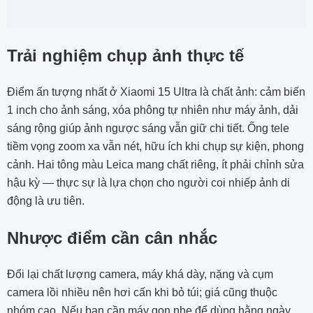
Trải nghiệm chụp ảnh thực tế
Điểm ấn tượng nhất ở Xiaomi 15 Ultra là chất ảnh: cảm biến
1 inch cho ảnh sáng, xóa phông tự nhiên như máy ảnh, dải
sáng rộng giúp ảnh ngược sáng vẫn giữ chi tiết. Ống tele
tiềm vọng zoom xa vẫn nét, hữu ích khi chụp sự kiện, phong
cảnh. Hai tông màu Leica mang chất riêng, ít phải chỉnh sửa
hậu kỳ — thực sự là lựa chọn cho người coi nhiếp ảnh di
động là ưu tiên.
Nhược điểm cần cân nhắc
Đổi lại chất lượng camera, máy khá dày, nặng và cụm
camera lồi nhiều nên hơi cấn khi bỏ túi; giá cũng thuộc
nhóm cao. Nếu bạn cần máy gọn nhẹ để dùng hằng ngày