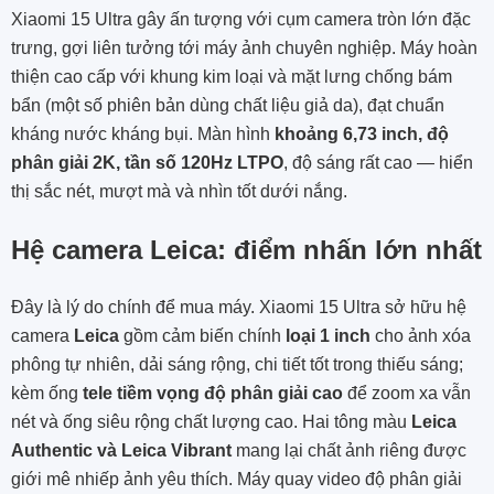
Xiaomi 15 Ultra gây ấn tượng với cụm camera tròn lớn đặc
trưng, gợi liên tưởng tới máy ảnh chuyên nghiệp. Máy hoàn
thiện cao cấp với khung kim loại và mặt lưng chống bám
bẩn (một số phiên bản dùng chất liệu giả da), đạt chuẩn
kháng nước kháng bụi. Màn hình
khoảng 6,73 inch, độ
phân giải 2K, tần số 120Hz LTPO
, độ sáng rất cao — hiển
thị sắc nét, mượt mà và nhìn tốt dưới nắng.
Hệ camera Leica: điểm nhấn lớn nhất
Đây là lý do chính để mua máy. Xiaomi 15 Ultra sở hữu hệ
camera
Leica
gồm cảm biến chính
loại 1 inch
cho ảnh xóa
phông tự nhiên, dải sáng rộng, chi tiết tốt trong thiếu sáng;
kèm ống
tele tiềm vọng độ phân giải cao
để zoom xa vẫn
nét và ống siêu rộng chất lượng cao. Hai tông màu
Leica
Authentic và Leica Vibrant
mang lại chất ảnh riêng được
giới mê nhiếp ảnh yêu thích. Máy quay video độ phân giải