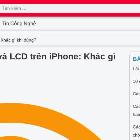
Tin Công Nghệ
Khác gì khi dùng?
à LCD trên iPhone: Khác gì
BÀ
Lỗi
10 
Các
Các
hàm
Các
ch