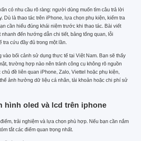
 vấn có nhu cầu rõ ràng: người dùng muốn tìm câu trả lời
. Dù là thao tác trên iPhone, lựa chọn phụ kiện, kiểm tra
ạn cần hiểu đúng khái niệm trước khi thao tác. Bài viết
t nhanh đến hướng dẫn chi tiết, bảng tổng quan, lỗi
 tra cứu đầy đủ trong một lần.
g vào bối cảnh sử dụng thực tế tại Việt Nam. Bạn sẽ thấy
 mật, trường hợp nào nên tránh công cụ không rõ nguồn
 chủ đề liên quan iPhone, Zalo, Viettel hoặc phụ kiện,
 thể ảnh hưởng dữ liệu cá nhân, tài khoản hoặc chi phí sử
 hình oled và lcd trên iphone
 điểm, trải nghiệm và lựa chọn phù hợp. Nếu bạn cần nắm
tóm tắt các điểm quan trọng nhất.