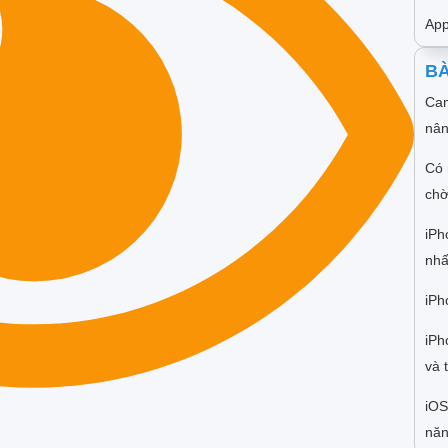
App
BÀ
Cam
nân
Có 
chờ
iPh
nhấ
iPh
iPh
và 
iOS
năn