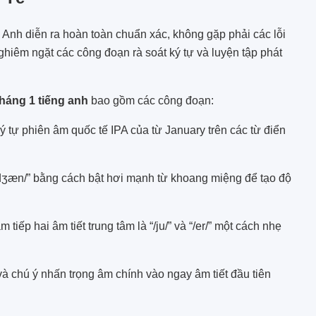
g Anh diễn ra hoàn toàn chuẩn xác, không gặp phải các lỗi
ghiêm ngặt các công đoạn rà soát ký tự và luyện tập phát
tháng 1 tiếng anh
bao gồm các công đoạn:
 tự phiên âm quốc tế IPA của từ January trên các từ điển
/dʒæn/” bằng cách bật hơi mạnh từ khoang miệng để tạo độ
iếp hai âm tiết trung tâm là “/ju/” và “/er/” một cách nhẹ
 và chú ý nhấn trọng âm chính vào ngay âm tiết đầu tiên