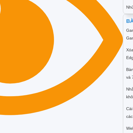
Nhữ
BÀ
Gam
Gam
Xóa
Edg
Bàn
và 
Nhắ
khô
Cài
các
Web