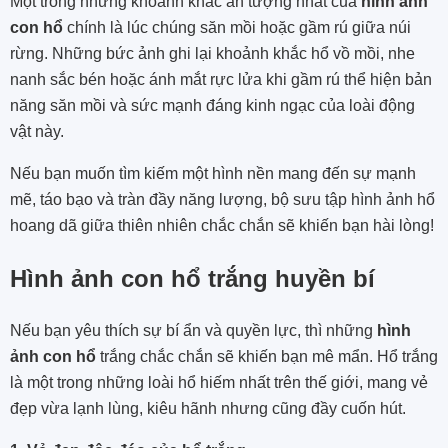
Một trong những khoảnh khắc ấn tượng nhất của
hình ảnh
con hổ
chính là lúc chúng săn mồi hoặc gầm rú giữa núi
rừng. Những bức ảnh ghi lại khoảnh khắc hổ vồ mồi, nhe
nanh sắc bén hoặc ánh mắt rực lửa khi gầm rú thể hiện bản
năng săn mồi và sức mạnh đáng kinh ngạc của loài động
vật này.
Nếu bạn muốn tìm kiếm một hình nền mang đến sự mạnh
mẽ, táo bạo và tràn đầy năng lượng, bộ sưu tập hình ảnh hổ
hoang dã giữa thiên nhiên chắc chắn sẽ khiến bạn hài lòng!
Hình ảnh con hổ trắng huyền bí
Nếu bạn yêu thích sự bí ẩn và quyền lực, thì những
hình
ảnh con hổ
trắng chắc chắn sẽ khiến bạn mê mẩn. Hổ trắng
là một trong những loài hổ hiếm nhất trên thế giới, mang vẻ
đẹp vừa lạnh lùng, kiêu hãnh nhưng cũng đầy cuốn hút.