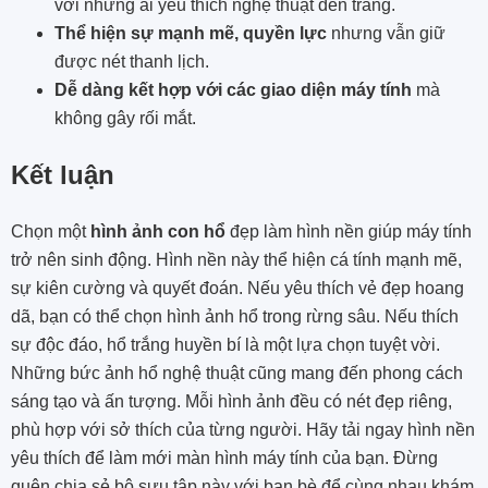
với những ai yêu thích nghệ thuật đen trắng.
Thể hiện sự mạnh mẽ, quyền lực
nhưng vẫn giữ
được nét thanh lịch.
Dễ dàng kết hợp với các giao diện máy tính
mà
không gây rối mắt.
Kết luận
Chọn một
hình ảnh con hổ
đẹp làm hình nền giúp máy tính
trở nên sinh động. Hình nền này thể hiện cá tính mạnh mẽ,
sự kiên cường và quyết đoán. Nếu yêu thích vẻ đẹp hoang
dã, bạn có thể chọn hình ảnh hổ trong rừng sâu. Nếu thích
sự độc đáo, hổ trắng huyền bí là một lựa chọn tuyệt vời.
Những bức ảnh hổ nghệ thuật cũng mang đến phong cách
sáng tạo và ấn tượng. Mỗi hình ảnh đều có nét đẹp riêng,
phù hợp với sở thích của từng người. Hãy tải ngay hình nền
yêu thích để làm mới màn hình máy tính của bạn. Đừng
quên chia sẻ bộ sưu tập này với bạn bè để cùng nhau khám