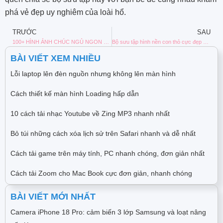
phá vẻ đẹp uy nghiêm của loài hổ.
TRƯỚC
SAU
100+ HÌNH ẢNH CHÚC NGỦ NGON VỀ TÌNH YÊU
Bộ sưu tập hình nền con thỏ cực đẹp cho máy tính của bạn
BÀI VIẾT XEM NHIỀU
Lỗi laptop lên đèn nguồn nhưng không lên màn hình
Cách thiết kế màn hình Loading hấp dẫn
10 cách tải nhạc Youtube về Zing MP3 nhanh nhất
Bỏ túi những cách xóa lịch sử trên Safari nhanh và dễ nhất
Cách tải game trên máy tính, PC nhanh chóng, đơn giản nhất
Cách tải Zoom cho Mac Book cực đơn giản, nhanh chóng
BÀI VIẾT MỚI NHẤT
Camera iPhone 18 Pro: cảm biến 3 lớp Samsung và loạt nâng