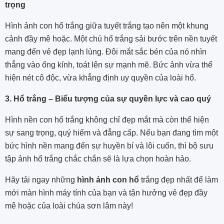
trọng
Hình ảnh con hổ trắng giữa tuyết trắng tạo nên một khung
cảnh đầy mê hoặc. Một chú hổ trắng sải bước trên nền tuyết
mang đến vẻ đẹp lạnh lùng. Đôi mắt sắc bén của nó nhìn
thẳng vào ống kính, toát lên sự mạnh mẽ. Bức ảnh vừa thể
hiện nét cô độc, vừa khẳng định uy quyền của loài hổ.
3. Hổ trắng – Biểu tượng của sự quyền lực và cao quý
Hình nền con hổ trắng không chỉ đẹp mắt mà còn thể hiện
sự sang trọng, quý hiếm và đẳng cấp. Nếu bạn đang tìm một
bức hình nền mang đến sự huyền bí và lôi cuốn, thì bộ sưu
tập ảnh hổ trắng chắc chắn sẽ là lựa chọn hoàn hảo.
Hãy tải ngay những
hình ảnh con hổ
trắng đẹp nhất để làm
mới màn hình máy tính của bạn và tận hưởng vẻ đẹp đầy
mê hoặc của loài chúa sơn lâm này!