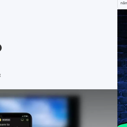
năn
t