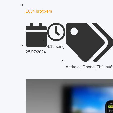
1034 lượt xem
4:13 sáng
25/07/2024
Android
,
iPhone
,
Thủ thuậ