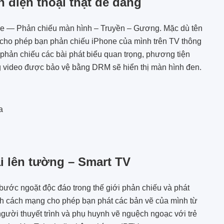
 điện thoại thật dễ dàng
ple — Phản chiếu màn hình – Truyền – Gương. Mặc dù tên
, cho phép bạn phản chiếu iPhone của mình trên TV thông
ể phản chiếu các bài phát biểu quan trọng, phương tiện
g video được bảo vệ bằng DRM sẽ hiển thị màn hình đen.
a
i lên tường – Smart TV
ước ngoặt độc đáo trong thế giới phản chiếu và phát
nh cách mạng cho phép bạn phát các bản vẽ của mình từ
gười thuyết trình và phụ huynh vẽ nguệch ngoạc với trẻ