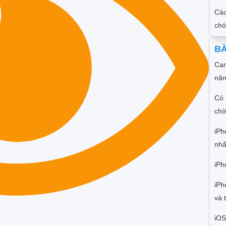
Các
ch
BÀ
Cam
nân
Có 
chờ
iPh
nhấ
iPh
iPh
và 
iOS