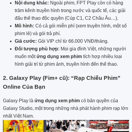
Nội dung khác:
Ngoài phim, FPT Play còn có hàng
trăm kênh truyền hình trong nước và quốc tế, các giải
đấu thể thao độc quyền (Cúp C1, C2 Châu Âu…).
Mô hình:
Có cả gói miễn phí (xem truyền hình, một số
phim lẻ) và gói trả phí.
Giá cước:
Gói VIP chỉ từ 66.000 VNĐ/tháng.
Đối tượng phù hợp:
Mọi gia đình Việt, những người
muốn một
ứng dụng xem phim
tích hợp nhiều loại
hình giải trí từ phim ảnh, truyền hình đến thể thao.
2. Galaxy Play (Fim+ cũ): “Rạp Chiếu Phim”
Online Của Bạn
Galaxy Play là
ứng dụng xem phim
có bản quyền của
Galaxy Studio, một trong những nhà phát hành phim rạp lớn
nhất Việt Nam.