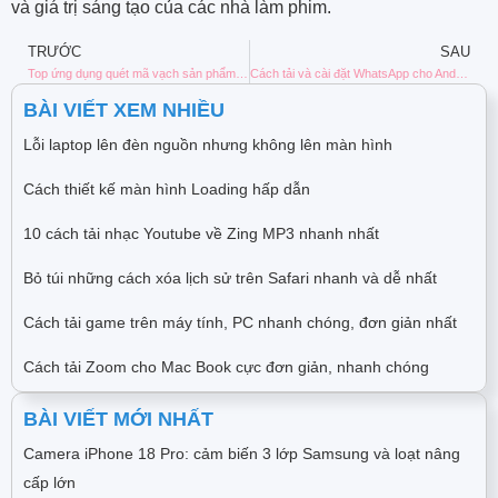
và giá trị sáng tạo của các nhà làm phim.
TRƯỚC
SAU
Top ứng dụng quét mã vạch sản phẩm uy tín hiện nay
Cách tải và cài đặt WhatsApp cho Android và iPhone
BÀI VIẾT XEM NHIỀU
Lỗi laptop lên đèn nguồn nhưng không lên màn hình
Cách thiết kế màn hình Loading hấp dẫn
10 cách tải nhạc Youtube về Zing MP3 nhanh nhất
Bỏ túi những cách xóa lịch sử trên Safari nhanh và dễ nhất
Cách tải game trên máy tính, PC nhanh chóng, đơn giản nhất
Cách tải Zoom cho Mac Book cực đơn giản, nhanh chóng
BÀI VIẾT MỚI NHẤT
Camera iPhone 18 Pro: cảm biến 3 lớp Samsung và loạt nâng
cấp lớn