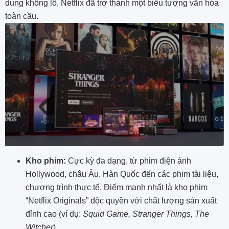
dung khổng lồ, Netflix đã trở thành một biểu tượng văn hóa
toàn cầu.
Kho phim:
Cực kỳ đa dạng, từ phim điện ảnh
Hollywood, châu Âu, Hàn Quốc đến các phim tài liệu,
chương trình thực tế. Điểm mạnh nhất là kho phim
“Netflix Originals” độc quyền với chất lượng sản xuất
đỉnh cao (ví dụ:
Squid Game, Stranger Things, The
Witcher
).