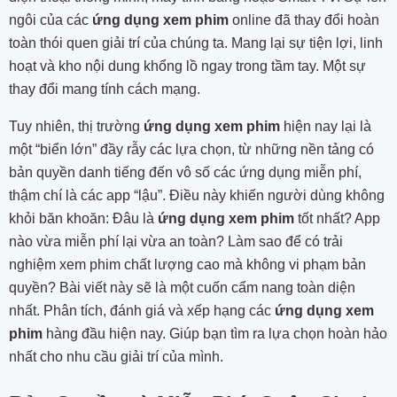
ngôi của các
ứng dụng xem phim
online đã thay đổi hoàn
toàn thói quen giải trí của chúng ta. Mang lại sự tiện lợi, linh
hoạt và kho nội dung khổng lồ ngay trong tầm tay. Một sự
thay đổi mang tính cách mạng.
Tuy nhiên, thị trường
ứng dụng xem phim
hiện nay lại là
một “biển lớn” đầy rẫy các lựa chọn, từ những nền tảng có
bản quyền danh tiếng đến vô số các ứng dụng miễn phí,
thậm chí là các app “lậu”. Điều này khiến người dùng không
khỏi băn khoăn: Đâu là
ứng dụng xem phim
tốt nhất? App
nào vừa miễn phí lại vừa an toàn? Làm sao để có trải
nghiệm xem phim chất lượng cao mà không vi phạm bản
quyền? Bài viết này sẽ là một cuốn cẩm nang toàn diện
nhất. Phân tích, đánh giá và xếp hạng các
ứng dụng xem
phim
hàng đầu hiện nay. Giúp bạn tìm ra lựa chọn hoàn hảo
nhất cho nhu cầu giải trí của mình.