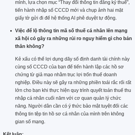
mình, lựa chọn mục “Thay đổi thông tin đăng ký thuế”,
tiến hành nhập số CCCD mới và chụp ảnh hai mặt
giấy tờ gửi đi để hệ thống AI phê duyệt tự động.
Việc để lộ thông tin mã số thuế cá nhân lên mạng
xã hội có gây ra những rủi ro nguy hiểm gì cho bản
thân không?
Kẻ xấu có thể lợi dụng dãy số định danh tài chính này
cùng số CCCD của bạn để tiến hành lập các hồ sơ
chứng từ giả mạo nhằm trục lợi trốn thuế doanh
nghiệp. Điều này sẽ gây ra những phiền toái rắc rối rất
lớn cho bạn khi thực hiện quy trình quyết toán thuế thu
nhập cá nhân cuối năm với cơ quan quản lý chức
năng. Người dân cần có ý thức bảo mật tuyệt đối các
thông tin tệp tin hồ sơ cá nhân của mình trên không
gian số mạng.
Kết luận: