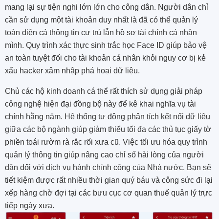
mang lại sự tiện nghi lớn lớn cho công dân. Người dân chỉ
cần sử dụng một tài khoản duy nhất là đã có thể quản lý
toàn diện cả thông tin cư trú lẫn hồ sơ tài chính cá nhân
mình. Quy trình xác thực sinh trắc học Face ID giúp bảo vệ
an toàn tuyệt đối cho tài khoản cá nhân khỏi nguy cơ bị kẻ
xấu hacker xâm nhập phá hoại dữ liệu.
Chủ các hộ kinh doanh cá thể rất thích sử dụng giải pháp
công nghệ hiện đại đồng bộ này để kê khai nghĩa vụ tài
chính hằng năm. Hệ thống tự động phân tích kết nối dữ liệu
giữa các bộ ngành giúp giảm thiểu tối đa các thủ tục giấy tờ
phiền toái rườm rà rắc rối xưa cũ. Việc tối ưu hóa quy trình
quản lý thông tin giúp nâng cao chỉ số hài lòng của người
dân đối với dịch vụ hành chính công của Nhà nước. Bạn sẽ
tiết kiệm được rất nhiều thời gian quý báu và công sức đi lại
xếp hàng chờ đợi tại các bưu cục cơ quan thuế quản lý trực
tiếp ngày xưa.