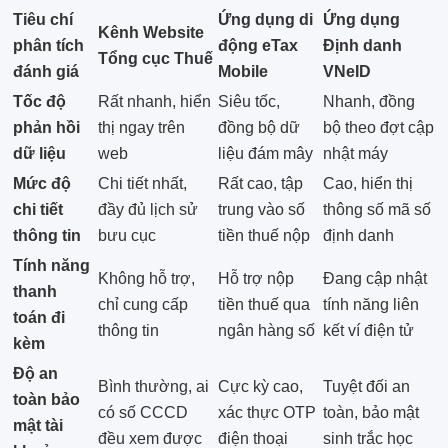
Tiêu chí
Ứng dụng di
Ứng dụng
Kênh Website
phân tích
động eTax
Định danh
Tổng cục Thuế
đánh giá
Mobile
VNeID
Tốc độ
Rất nhanh, hiển
Siêu tốc,
Nhanh, đồng
phản hồi
thị ngay trên
đồng bộ dữ
bộ theo đợt cập
dữ liệu
web
liệu đám mây
nhật máy
Mức độ
Chi tiết nhất,
Rất cao, tập
Cao, hiển thị
chi tiết
đầy đủ lịch sử
trung vào số
thông số mã số
thông tin
bưu cục
tiền thuế nộp
định danh
Tính năng
Không hỗ trợ,
Hỗ trợ nộp
Đang cập nhật
thanh
chỉ cung cấp
tiền thuế qua
tính năng liên
toán đi
thông tin
ngân hàng số
kết ví điện tử
kèm
Độ an
Bình thường, ai
Cực kỳ cao,
Tuyệt đối an
toàn bảo
có số CCCD
xác thực OTP
toàn, bảo mật
mật tài
đều xem được
điện thoại
sinh trắc học