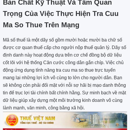
Bản Chất Kỹ Thuật Và Tầm Quan
Trọng Của Việc Thực Hiện Tra Cuu
Ma So Thue Trên Mạng
Mã số thuế là một dãy số gồm mười hoặc mười ba chữ số
được cơ quan thuế cấp cho người nộp thuế quản lý. Dãy số
định danh này hoạt động dựa trên cơ chế đồng bộ dữ liệu
cốt lõi với hệ thống Căn cước công dân gắn chíp. Việc chủ
động ứng dụng tính năng tra cuu ma so thue trực tuyến
mang lại những lợi ích vô cùng to lớn cho người dân. Bạn
sẽ không còn phải đối mặt với nỗi sợ hãi bị mạo danh thông
tin để trục lợi tài chính bất chính hằng. Sự minh bạch về mặt
dữ liệu giúp xây dựng một môi trường kinh doanh vô cùng
lành mạnh, văn minh, công bằng xã hội.