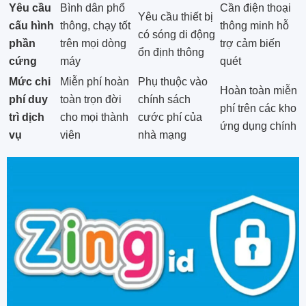
Yêu cầu
Bình dân phổ
Cần điện thoại
Yêu cầu thiết bị
cấu hình
thông, chạy tốt
thông minh hỗ
có sóng di động
phần
trên mọi dòng
trợ cảm biến
ổn định thông
cứng
máy
quét
Mức chi
Miễn phí hoàn
Phụ thuộc vào
Hoàn toàn miễn
phí duy
toàn trọn đời
chính sách
phí trên các kho
trì dịch
cho mọi thành
cước phí của
ứng dụng chính
vụ
viên
nhà mạng