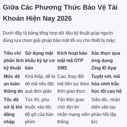
Giữa Các Phương Thức Bảo Vệ Tài
Khoản Hiện Nay 2026
Dưới đây là bảng tổng hợp dữ liệu kỹ thuật giúp người
dùng lựa chọn giải pháp bảo mật tối ưu cho thiết bị máy:
Tiêu chí
Sử dụng mật
Kích hoạt bảo
Xác thực qua
phân tích
khẩu ký tự cơ
mật mã OTP
ứng dụng
kỹ thuật
bản
SMS
Zing ID App
Mức độ
Khá thấp, dễ bị
Cao, thay đổi
Tuyệt vời, mã
an toàn
dò mã nếu đặt
mã liên tục theo
hóa sinh trắc
thông tin
quá đơn giản
thời gian thực
học tối cao hệ
Tốc độ
Tức thì, phụ
Tốn thời gian
Siêu tốc, nhận
xử lý khi
thuộc vào tốc
chờ đợi tin
diện vân tay
đăng
độ gõ của bàn
nhắn mạng viễn
phản hồi lập
nhập
phím
thông
tức