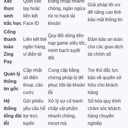
Xác
Quét vân
Đăng nhập nhanh
Giải pháp tối ưu
thực
tay hoặc
chóng, ngăn ngừa
để nâng cao tính
sinh
liên kết
rủi ro hack tài
bảo mật thông tin
trắc học
Face ID
khoản
Cổng
Quy đổi dòng tiền
thanh
Liên kết thẻ
Đảm bảo an toàn
nạp game siêu tốc,
toán
ngân hàng,
cho các giao dịch
minh bạch tuyệt
Zing
ví điện tử
tài chính số
đối
Pay
Cập nhật
Cung cấp bằng
Trợ thủ đắc lực
Quản lý
số điện
chứng pháp lý để
bảo vệ quyền sở
thông
thoại, căn
phục hồi tài khoản
hữu cho khách
tin gốc
cước
lỗi
hàng
Hệ
Gửi phiếu
Xử lý sự cố tranh
Số hóa quy trình
thống
yêu cầu hỗ
chấp vật phẩm
chăm sóc khách
tổng đài
trợ trực
nhanh chóng,
hàng chuyên
lỗi
tuyến
mượt mà
nghiệp