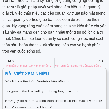
Tóm lại, việc làm chủ kỹ năng ứng dụng công nghệ
zing id
thực sự là giải pháp tuyệt vời nâng tầm hiệu suất quản lý
giải trí. Việc thấu hiểu các tiêu chuẩn kỹ thuật bảo mật thông
tin và quản lý dữ liệu giúp bạn tiết kiệm được nhiều thời
gian. Hy vọng rằng cuốn cẩm nang chia sẻ kiến thức chuyên
sâu này đã mang đến cho bạn nhiều thông tin bổ ích giá trị
nhất. Chúc bạn sẽ luôn quản lý sổ sách công việc một cách
thần sầu, hoàn thành xuất sắc mọi báo cáo và hạnh phúc
trọn vẹn cuộc sống số.
TRƯỚC
SAU
Ảnh bàn phím đẹp: Gợi ý phong cách, cách chụp và dùng làm hình nền
Xem tin nhắn đã thu hồi trên Zalo trên iPhone có được không?
BÀI VIẾT XEM NHIỀU
Xóa lịch sử tìm kiếm Youtube trên iPhone
Tải game Stardew Valley – Thung lũng ước mơ
Những lý do nên mua điện thoại iPhone 15 Pro Max, iPhone 15
Pro Max màu hồng có không?