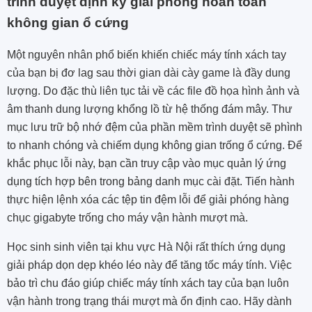
trình duyệt định kỳ giải phóng hoàn toàn
không gian ổ cứng
Một nguyên nhân phổ biến khiến chiếc máy tính xách tay
của bạn bị đơ lag sau thời gian dài cày game là đầy dung
lượng. Do đặc thù liên tục tải về các file đồ họa hình ảnh và
âm thanh dung lượng khổng lồ từ hệ thống đám mây. Thư
mục lưu trữ bộ nhớ đệm của phần mềm trình duyệt sẽ phình
to nhanh chóng và chiếm dụng không gian trống ổ cứng. Để
khắc phục lỗi này, bạn cần truy cập vào mục quản lý ứng
dụng tích hợp bên trong bảng danh mục cài đặt. Tiến hành
thực hiện lệnh xóa các tệp tin đệm lỗi để giải phóng hàng
chục gigabyte trống cho máy vận hành mượt mà.
Học sinh sinh viên tại khu vực Hà Nội rất thích ứng dụng
giải pháp dọn dẹp khéo léo này để tăng tốc máy tính. Việc
bảo trì chu đáo giúp chiếc máy tính xách tay của bạn luôn
vận hành trong trạng thái mượt mà ổn định cao. Hãy dành