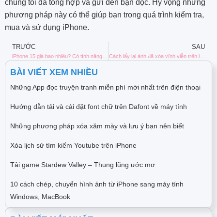
chúng tôi đã tổng hợp và gửi đến bạn đọc. Hy vọng những
phương pháp này có thể giúp bạn trong quá trình kiểm tra,
mua và sử dụng iPhone.
TRƯỚC
SAU
iPhone 15 giá bao nhiêu? Có tính năng nào nổi bật?
Cách lấy lại ảnh đã xóa vĩnh viễn trên iPhone không cần sao lưu
BÀI VIẾT XEM NHIỀU
Những App đọc truyện tranh miễn phí mới nhất trên điện thoại
Hướng dẫn tải và cài đặt font chữ trên Dafont về máy tính
Những phương pháp xóa xăm mày và lưu ý bạn nên biết
Xóa lịch sử tìm kiếm Youtube trên iPhone
Tải game Stardew Valley – Thung lũng ước mơ
10 cách chép, chuyển hình ảnh từ iPhone sang máy tính
Windows, MacBook