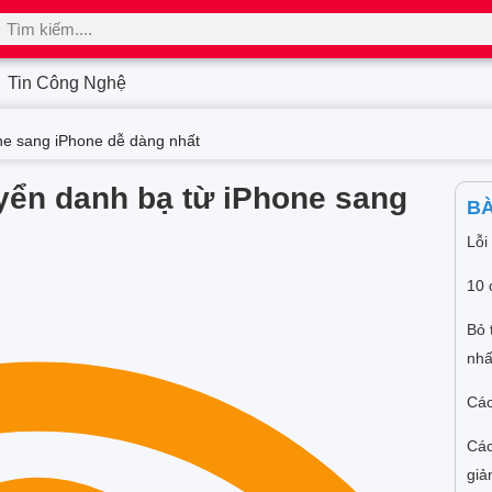
Tin Công Nghệ
ne sang iPhone dễ dàng nhất
ển danh bạ từ iPhone sang
BÀ
Lỗi
10 
Bỏ 
nhấ
Các
Các
giả