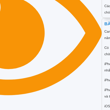
Các
ch
BÀ
Cam
nân
Có 
chờ
iPh
nhấ
iPh
iPh
và 
iOS