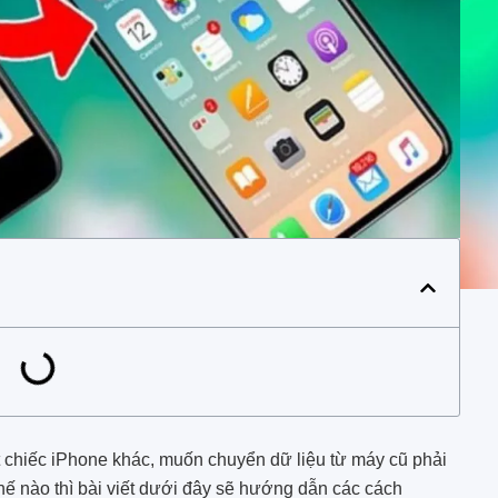
 chiếc iPhone khác, muốn chuyển dữ liệu từ máy cũ phải
hế nào thì bài viết dưới đây sẽ hướng dẫn các cách