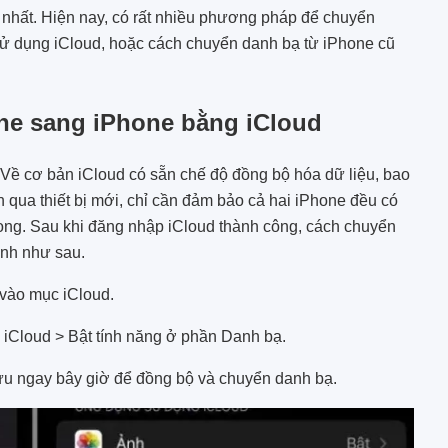
nhất. Hiện nay, có rất nhiều phương pháp để chuyển
sử dụng iCloud, hoặc c
ách chuyển danh bạ từ iPhone cũ
ne sang iPhone bằng iCloud
Về cơ bản iCloud có sẵn chế độ đồng bộ hóa dữ liệu, bao
n qua thiết bị mới, chỉ cần đảm bảo cả hai iPhone đều có
 xong. Sau khi đăng nhập iCloud thành công, cách chuyển
ành như sau.
 vào mục iCloud.
iCloud > Bật tính năng ở phần Danh bạ.
ưu ngay bây giờ để đồng bộ và chuyển danh bạ.