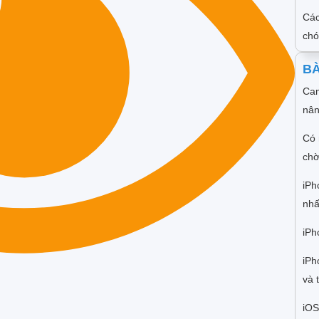
Các
ch
BÀ
Cam
nân
Có 
chờ
iPh
nhấ
iPh
iPh
và 
iOS