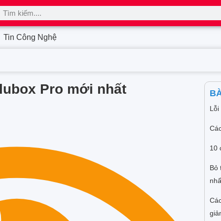
Tin Công Nghệ
ulubox Pro mới nhất
BÀ
Lỗi
Các
10 
Bỏ 
nhấ
Các
giả