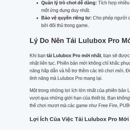
Quản lý trò chơi dễ dàng:
Tích hợp nhiều 
một ứng dụng duy nhất.
Bảo vệ quyền riêng tư:
Cho phép người dù
bởi đối thủ trong game.
Lý Do Nên Tải Lulubox Pro M
Khi bạn
tải Lulubox Pro mới nhất
, bạn sẽ được
nhật liên tục. Phiên bản mới không chỉ khắc phục
năng hấp dẫn và hỗ trợ thêm các trò chơi mới. Đ
tính năng mà Lulubox Pro mang lại.
Một trong những lợi ích lớn nhất của phiên bản
L
vượt qua những giới hạn của thiết bị. Bạn không
thể chơi mượt mà các game như Free Fire, PUB
Lợi Ích Của Việc Tải Lulubox Pro Mới