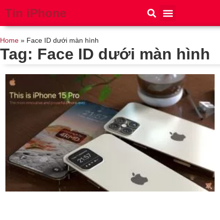
Tin iPhone
iPhone 15
iPhone 16
Thủ thuật
Tin Công Nghệ
Home
»
Face ID dưới màn hình
Tag: Face ID dưới màn hình