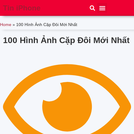
Tin iPhone
iPhone 15
iPhone 16
Thủ thuật
Tin Công Nghệ
Home
»
100 Hình Ảnh Cặp Đôi Mới Nhất
100 Hình Ảnh Cặp Đôi Mới Nhất