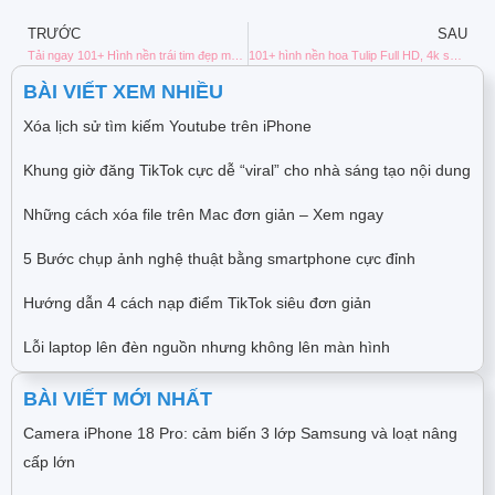
TRƯỚC
SAU
Tải ngay 101+ Hình nền trái tim đẹp mới nhất hiện nay
101+ hình nền hoa Tulip Full HD, 4k sắc nét đẹp nhất
BÀI VIẾT XEM NHIỀU
Xóa lịch sử tìm kiếm Youtube trên iPhone
Khung giờ đăng TikTok cực dễ “viral” cho nhà sáng tạo nội dung
Những cách xóa file trên Mac đơn giản – Xem ngay
5 Bước chụp ảnh nghệ thuật bằng smartphone cực đỉnh
Hướng dẫn 4 cách nạp điểm TikTok siêu đơn giản
Lỗi laptop lên đèn nguồn nhưng không lên màn hình
BÀI VIẾT MỚI NHẤT
Camera iPhone 18 Pro: cảm biến 3 lớp Samsung và loạt nâng
cấp lớn