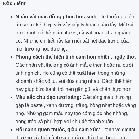
Đặc điểm:
Nhân vật mặc đồng phục học sinh:
Họ thường diện
áo sơ mi kết hợp với váy xếp ly hoặc quần tây. Một số
bức tranh có thêm áo blazer, cà vạt hoặc khăn quàng
cổ. Những chi tiết này làm nổi bật nét đặc trưng của
môi trường học đường.
Phong cách thể hiện tình cảm hồn nhiên, ngây thơ:
Các nhân vật thường có ánh mắt e thẹn hoặc nụ cười
tinh nghịch. Họ cũng có thể xuất hiện trong những
khoảnh khắc vô tư, vui đùa cùng nhau. Cách thể hiện
này giúp bức tranh trở nên gần gũi và chân thực hơn.
Màu sắc chủ đạo tươi sáng:
Các tông màu thường
gặp là pastel, xanh dương, trắng, hồng nhạt hoặc vàng
nhẹ. Những gam màu này tạo cảm giác nhẹ nhàng,
trong trẻo và phù hợp với chủ đề thanh xuân.
Bối cảnh quen thuộc, giàu cảm xúc:
Tranh vẽ digital
thường lấy bối cảnh sân trường, lớp học hoặc thư