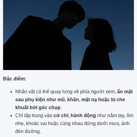
Đặc điểm:
Nhân vật có thể quay lưng về phía người xem,
ẩn mặt
sau phụ kiện như mũ, khăn, mặt nạ hoặc bị che
khuất bởi góc chụp
.
Chỉ tập trung vào
cử chỉ, hành động
như nắm tay, ôm
nhẹ, khoác vai hoặc cùng nhau đứng dưới mưa, ánh
đèn đường.