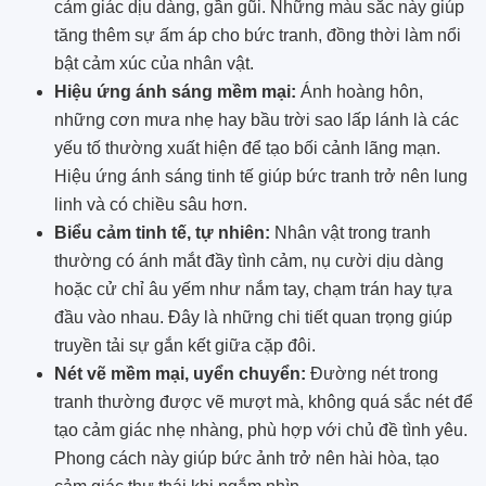
cảm giác dịu dàng, gần gũi. Những màu sắc này giúp
tăng thêm sự ấm áp cho bức tranh, đồng thời làm nổi
bật cảm xúc của nhân vật.
Hiệu ứng ánh sáng mềm mại:
Ánh hoàng hôn,
những cơn mưa nhẹ hay bầu trời sao lấp lánh là các
yếu tố thường xuất hiện để tạo bối cảnh lãng mạn.
Hiệu ứng ánh sáng tinh tế giúp bức tranh trở nên lung
linh và có chiều sâu hơn.
Biểu cảm tinh tế, tự nhiên:
Nhân vật trong tranh
thường có ánh mắt đầy tình cảm, nụ cười dịu dàng
hoặc cử chỉ âu yếm như nắm tay, chạm trán hay tựa
đầu vào nhau. Đây là những chi tiết quan trọng giúp
truyền tải sự gắn kết giữa cặp đôi.
Nét vẽ mềm mại, uyển chuyển:
Đường nét trong
tranh thường được vẽ mượt mà, không quá sắc nét để
tạo cảm giác nhẹ nhàng, phù hợp với chủ đề tình yêu.
Phong cách này giúp bức ảnh trở nên hài hòa, tạo