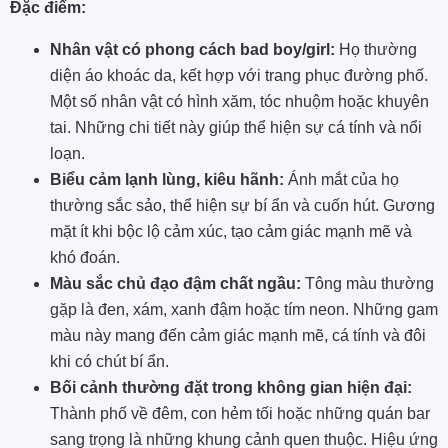
Đặc điểm:
Nhân vật có phong cách bad boy/girl:
Họ thường
diện áo khoác da, kết hợp với trang phục đường phố.
Một số nhân vật có hình xăm, tóc nhuộm hoặc khuyên
tai. Những chi tiết này giúp thể hiện sự cá tính và nổi
loạn.
Biểu cảm lạnh lùng, kiêu hãnh:
Ánh mắt của họ
thường sắc sảo, thể hiện sự bí ẩn và cuốn hút. Gương
mặt ít khi bộc lộ cảm xúc, tạo cảm giác mạnh mẽ và
khó đoán.
Màu sắc chủ đạo đậm chất ngầu:
Tông màu thường
gặp là đen, xám, xanh đậm hoặc tím neon. Những gam
màu này mang đến cảm giác mạnh mẽ, cá tính và đôi
khi có chút bí ẩn.
Bối cảnh thường đặt trong không gian hiện đại:
Thành phố về đêm, con hẻm tối hoặc những quán bar
sang trọng là những khung cảnh quen thuộc. Hiệu ứng