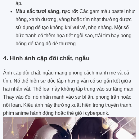
áp.
Màu sắc tươi sáng, rực rỡ:
Các gam màu pastel như
hồng, xanh dương, vàng hoặc tím nhạt thường được
sử dụng để tạo không khí vui vẻ, nhẹ nhàng. Một số
bức tranh có thêm họa tiết ngôi sao, trái tim hay bong
bóng để tăng độ dễ thương.
4. Hình ảnh cặp đôi chất, ngầu
Ảnh cặp đôi chất, ngầu mang phong cách mạnh mẽ và cá
tính. Nó thể hiện sự độc lập nhưng vẫn có sự gắn kết giữa
hai nhân vật. Thể loại này không tập trung vào sự lãng mạn.
Thay vào đó, nó nhấn mạnh vào sự bí ẩn, phong trần hoặc
nổi loạn. Kiểu ảnh này thường xuất hiện trong truyện tranh,
phim anime hành động hoặc thế giới cyberpunk.