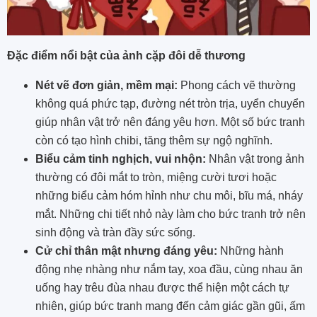
Đặc điểm nổi bật của ảnh cặp đôi dễ thương
Nét vẽ đơn giản, mềm mại:
Phong cách vẽ thường
không quá phức tạp, đường nét tròn trịa, uyển chuyển
giúp nhân vật trở nên đáng yêu hơn. Một số bức tranh
còn có tạo hình chibi, tăng thêm sự ngộ nghĩnh.
Biểu cảm tinh nghịch, vui nhộn:
Nhân vật trong ảnh
thường có đôi mắt to tròn, miệng cười tươi hoặc
những biểu cảm hóm hỉnh như chu môi, bĩu má, nháy
mắt. Những chi tiết nhỏ này làm cho bức tranh trở nên
sinh động và tràn đầy sức sống.
Cử chỉ thân mật nhưng đáng yêu:
Những hành
động nhẹ nhàng như nắm tay, xoa đầu, cùng nhau ăn
uống hay trêu đùa nhau được thể hiện một cách tự
nhiên, giúp bức tranh mang đến cảm giác gần gũi, ấm