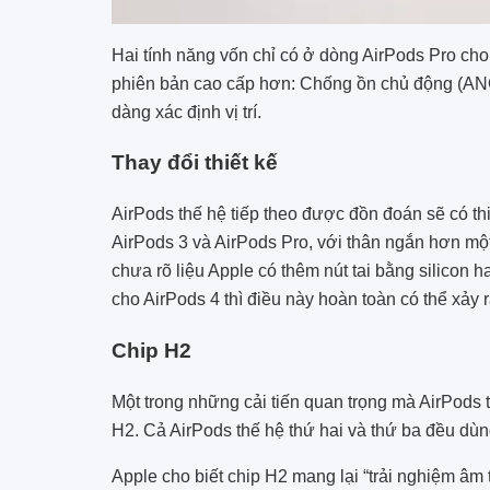
Hai tính năng vốn chỉ có ở ‌‌‌dòng AirPods Pro‌‌‌
phiên bản cao cấp hơn: Chống ồn chủ động (ANC)
dàng xác định vị trí.
Thay đổi thiết kế
AirPods thế hệ tiếp theo được đồn đoán sẽ có th
AirPods 3 và ‌AirPods Pro‌, với thân ngắn hơn mộ
chưa rõ liệu Apple có thêm nút tai bằng silicon
cho AirPods 4 thì điều này hoàn toàn có thể xảy r
Chip H2
Một trong những cải tiến quan trọng mà AirPods th
H2. Cả AirPods thế hệ thứ hai và thứ ba đều dù
Apple cho biết chip H2 mang lại “trải nghiệm âm 