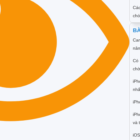
Các
ch
BÀ
Cam
nân
Có 
chờ
iPh
nhấ
iPh
iPh
và 
iOS