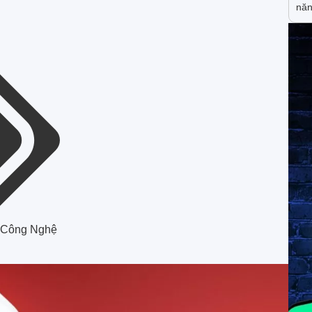
năn
 Công Nghệ