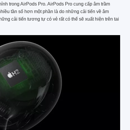
h trong ‌AirPods Pro‌. ‌‌AirPods Pro‌‌ cung cấp âm trầm
hiều tần số hơn một phần là do những cải tiến về âm
ững cải tiến tương tự có vẻ rất có thể sẽ xuất hiện trên tai