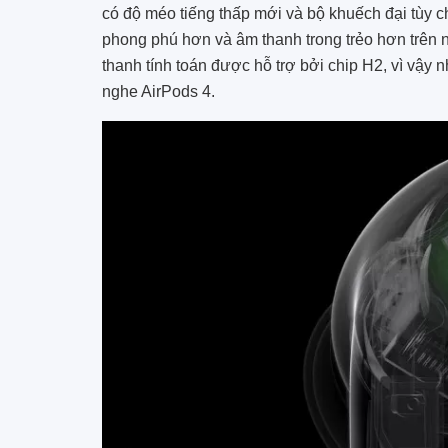
có độ méo tiếng thấp mới và bộ khuếch đại tùy chỉn
phong phú hơn và âm thanh trong trẻo hơn trên n
thanh tính toán được hỗ trợ bởi chip H2, vì vậy nh
nghe AirPods 4.