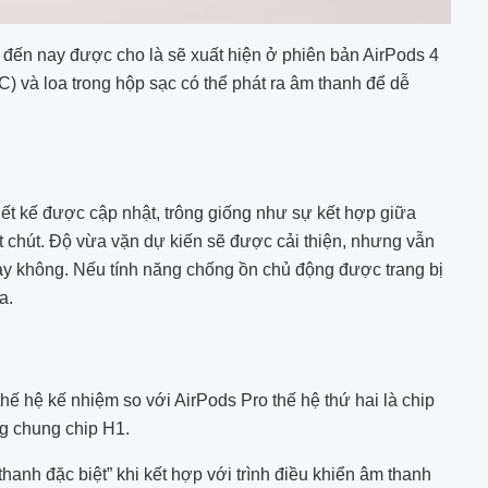
 cho đến nay được cho là sẽ xuất hiện ở phiên bản AirPods 4
 và loa trong hộp sạc có thể phát ra âm thanh để dễ
iết kế được cập nhật, trông giống như sự kết hợp giữa
t chút. Độ vừa vặn dự kiến ​​sẽ được cải thiện, nhưng vẫn
 hay không. Nếu tính năng chống ồn chủ động được trang bị
a.
ế hệ kế nhiệm so với ‌AirPods Pro‌ thế hệ thứ hai là chip
ng chung chip H1.
thanh đặc biệt” khi kết hợp với trình điều khiển âm thanh