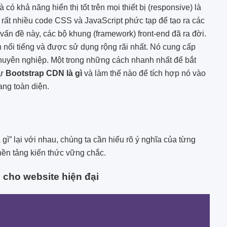
có khả năng hiển thị tốt trên mọi thiết bị (responsive) là
ý rất nhiều code CSS và JavaScript phức tạp để tạo ra các
ấn đề này, các bộ khung (framework) front-end đã ra đời.
n nổi tiếng và được sử dụng rộng rãi nhất. Nó cung cấp
chuyên nghiệp. Một trong những cách nhanh nhất để bắt
sự
Bootstrap CDN là gì
và làm thế nào để tích hợp nó vào
ang toàn diện.
 gì” lại với nhau, chúng ta cần hiểu rõ ý nghĩa của từng
nền tảng kiến thức vững chắc.
 cho website hiện đại