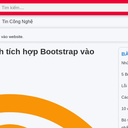
Tin Công Nghệ
 vào website.
h tích hợp Bootstrap vào
BÀ
Nhữ
5 B
Lỗi
Các
10 
Bỏ 
nhấ