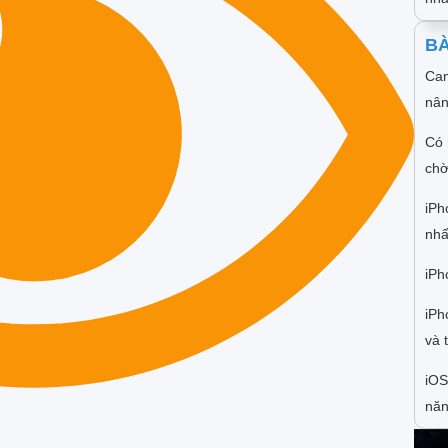
BÀ
Cam
nân
Có 
chờ
iPh
nhấ
iPh
iPh
và 
iOS
năn