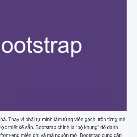
. Thay vì phải tự mình làm từng viên gạch, trộn từng mẻ
c thiết kế sẵn. Bootstrap chính là “bộ khung” đó dành
 front-end miễn phí và mã nguồn mở. Bootstrap cung cấp