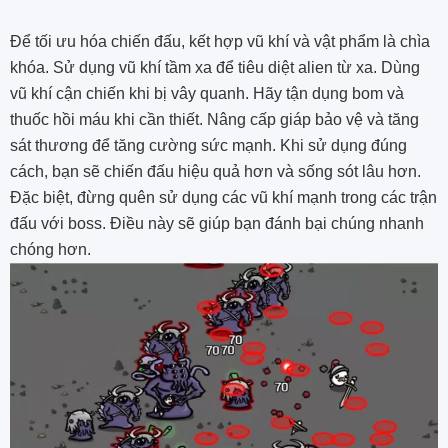
Để tối ưu hóa chiến đấu, kết hợp vũ khí và vật phẩm là chìa
khóa. Sử dụng vũ khí tầm xa để tiêu diệt alien từ xa. Dùng
vũ khí cận chiến khi bị vây quanh. Hãy tận dụng bom và
thuốc hồi máu khi cần thiết. Nâng cấp giáp bảo vệ và tăng
sát thương để tăng cường sức mạnh. Khi sử dụng đúng
cách, bạn sẽ chiến đấu hiệu quả hơn và sống sót lâu hơn.
Đặc biệt, đừng quên sử dụng các vũ khí mạnh trong các trận
đấu với boss. Điều này sẽ giúp bạn đánh bại chúng nhanh
chóng hơn.