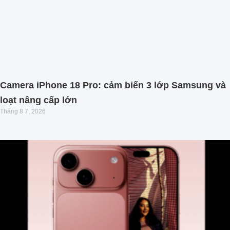
Camera iPhone 18 Pro: cảm biến 3 lớp Samsung và
loạt nâng cấp lớn
Tháng 8 7, 2026