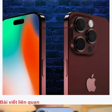
Bài viết liên quan