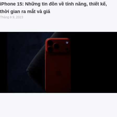
iPhone 15: Những tin đồn về tính năng, thiết kế,
thời gian ra mắt và giá
Tháng 8 9, 2023