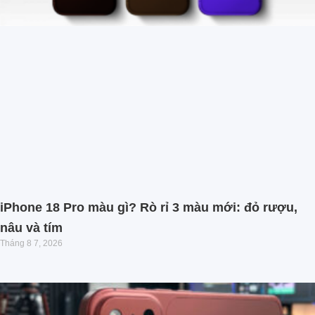
iPhone 18 Pro màu gì? Rò rỉ 3 màu mới: đỏ rượu,
nâu và tím
Tháng 8 7, 2026