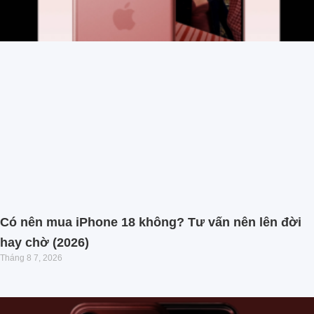
Có nên mua iPhone 18 không? Tư vấn nên lên đời
hay chờ (2026)
Tháng 8 7, 2026