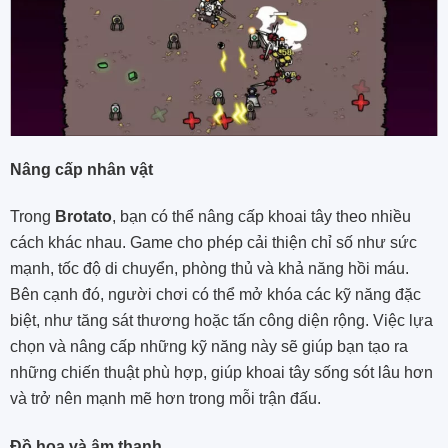
Nâng cấp nhân vật
Trong
Brotato
, bạn có thể nâng cấp khoai tây theo nhiều
cách khác nhau. Game cho phép cải thiện chỉ số như sức
mạnh, tốc độ di chuyển, phòng thủ và khả năng hồi máu.
Bên cạnh đó, người chơi có thể mở khóa các kỹ năng đặc
biệt, như tăng sát thương hoặc tấn công diện rộng. Việc lựa
chọn và nâng cấp những kỹ năng này sẽ giúp bạn tạo ra
những chiến thuật phù hợp, giúp khoai tây sống sót lâu hơn
và trở nên mạnh mẽ hơn trong mỗi trận đấu.
Đồ họa và âm thanh