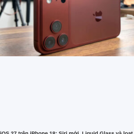
iOS 27 trên iPhone 18: Siri mới, Liquid Glass và loạt