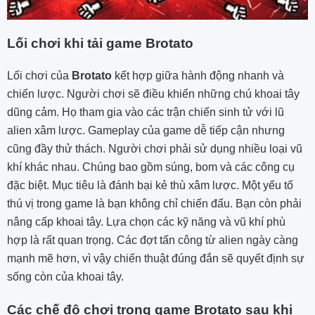
Lối chơi khi tải game Brotato
Lối chơi của
Brotato
kết hợp giữa hành động nhanh và
chiến lược. Người chơi sẽ điều khiển những chú khoai tây
dũng cảm. Họ tham gia vào các trận chiến sinh tử với lũ
alien xâm lược. Gameplay của game dễ tiếp cận nhưng
cũng đầy thử thách. Người chơi phải sử dụng nhiều loại vũ
khí khác nhau. Chúng bao gồm súng, bom và các công cụ
đặc biệt. Mục tiêu là đánh bại kẻ thù xâm lược. Một yếu tố
thú vị trong game là bạn không chỉ chiến đấu. Bạn còn phải
nâng cấp khoai tây. Lựa chọn các kỹ năng và vũ khí phù
hợp là rất quan trọng. Các đợt tấn công từ alien ngày càng
mạnh mẽ hơn, vì vậy chiến thuật đúng đắn sẽ quyết định sự
sống còn của khoai tây.
Các chế độ chơi trong game Brotato sau khi