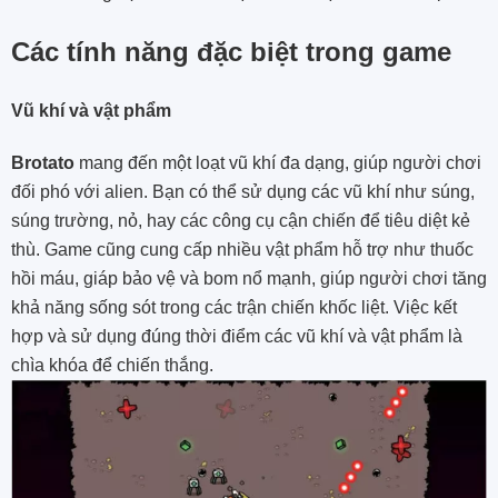
Các tính năng đặc biệt trong game
Vũ khí và vật phẩm
Brotato
mang đến một loạt vũ khí đa dạng, giúp người chơi
đối phó với alien. Bạn có thể sử dụng các vũ khí như súng,
súng trường, nỏ, hay các công cụ cận chiến để tiêu diệt kẻ
thù. Game cũng cung cấp nhiều vật phẩm hỗ trợ như thuốc
hồi máu, giáp bảo vệ và bom nổ mạnh, giúp người chơi tăng
khả năng sống sót trong các trận chiến khốc liệt. Việc kết
hợp và sử dụng đúng thời điểm các vũ khí và vật phẩm là
chìa khóa để chiến thắng.