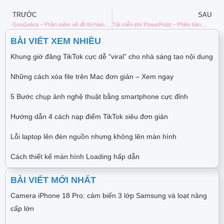
TRƯỚC
SAU
GeoGebra – Phần mềm vẽ đồ thị hàm số, công thức Toán học
Tải miễn phí PowerPoint – Phiên bản mới nhất năm 2024
BÀI VIẾT XEM NHIỀU
Khung giờ đăng TikTok cực dễ “viral” cho nhà sáng tạo nội dung
Những cách xóa file trên Mac đơn giản – Xem ngay
5 Bước chụp ảnh nghệ thuật bằng smartphone cực đỉnh
Hướng dẫn 4 cách nạp điểm TikTok siêu đơn giản
Lỗi laptop lên đèn nguồn nhưng không lên màn hình
Cách thiết kế màn hình Loading hấp dẫn
BÀI VIẾT MỚI NHẤT
Camera iPhone 18 Pro: cảm biến 3 lớp Samsung và loạt nâng
cấp lớn