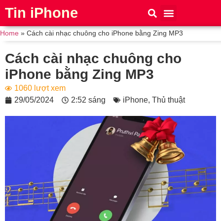
Tin iPhone
iPhone 15
iPhone 16
Thủ thuật
Tin Công Nghệ
Home
»
Cách cài nhạc chuông cho iPhone bằng Zing MP3
Cách cài nhạc chuông cho
iPhone bằng Zing MP3
1060 lượt xem
29/05/2024
2:52 sáng
iPhone
,
Thủ thuật