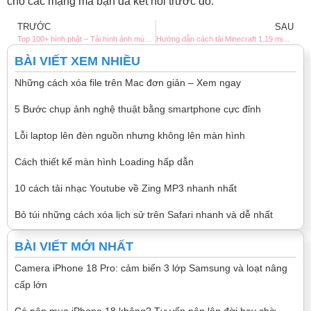
cho các mạng mà bạn đã kết nối trước đó.
TRƯỚC
SAU
Top 100+ hình phật – Tải hình ảnh mùng 1 đầu tháng may mắn
Hướng dẫn cách tải Minecraft 1.19 miễn phí – Phá đảo game hay
BÀI VIẾT XEM NHIỀU
Những cách xóa file trên Mac đơn giản – Xem ngay
5 Bước chụp ảnh nghệ thuật bằng smartphone cực đỉnh
Lỗi laptop lên đèn nguồn nhưng không lên màn hình
Cách thiết kế màn hình Loading hấp dẫn
10 cách tải nhạc Youtube về Zing MP3 nhanh nhất
Bỏ túi những cách xóa lịch sử trên Safari nhanh và dễ nhất
BÀI VIẾT MỚI NHẤT
Camera iPhone 18 Pro: cảm biến 3 lớp Samsung và loạt nâng
cấp lớn
Có nên mua iPhone 18 không? Tư vấn nên lên đời hay chờ