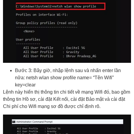
Bước 3: Bây giờ, nhập lệnh sau và nhấn enter lần
nữa: netsh wlan show profile name= “Tên Wifi”
key=clear
Lệnh này hiển thị thông tin chi tiết về mạng Wifi đó, bao gồm
thông tin Hồ sơ, cài đặt Kết nối, cài đặt Bảo mật và cài đặt
Chi phí cho Wifi mạng sơ đồ được chỉ định rõ.