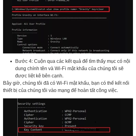
Bước 4: Cuộn qua các kết quả để tìm thấy mục có nội
dung chính tên và Wi-Fi mật khẩu của chúng tôi sẽ
được liệt kê bên cạnh.
Bây giờ, chúng tôi đã có Wi-Fi mật khẩu, bạn có thể kết nối
thiết bị của chúng tôi vào mạng để hoàn tất công việc.