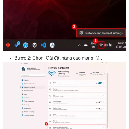
Bước 2: Chọn [Cài đặt nâng cao mạng] ③ .