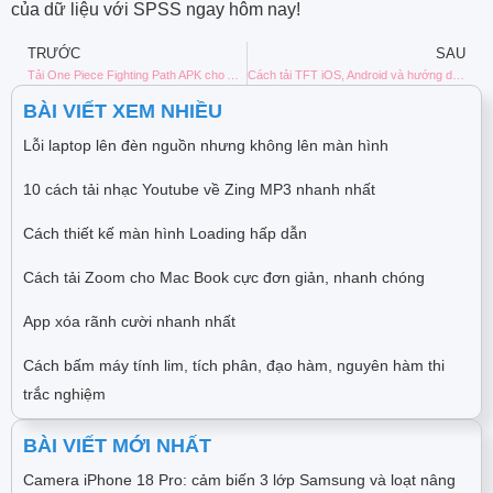
của dữ liệu với SPSS ngay hôm nay!
TRƯỚC
SAU
Tải One Piece Fighting Path APK cho Android nhanh nhất
Cách tải TFT iOS, Android và hướng dẫn đăng ký tài khoản DTCL
BÀI VIẾT XEM NHIỀU
Lỗi laptop lên đèn nguồn nhưng không lên màn hình
10 cách tải nhạc Youtube về Zing MP3 nhanh nhất
Cách thiết kế màn hình Loading hấp dẫn
Cách tải Zoom cho Mac Book cực đơn giản, nhanh chóng
App xóa rãnh cười nhanh nhất
Cách bấm máy tính lim, tích phân, đạo hàm, nguyên hàm thi
trắc nghiệm
BÀI VIẾT MỚI NHẤT
Camera iPhone 18 Pro: cảm biến 3 lớp Samsung và loạt nâng