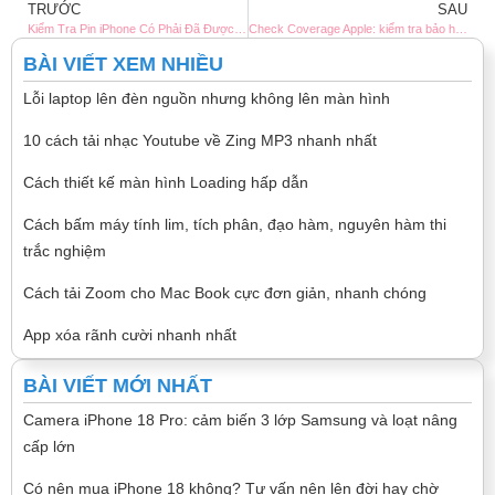
TRƯỚC
SAU
Kiểm Tra Pin iPhone Có Phải Đã Được Thay Hay Không
Check Coverage Apple: kiểm tra bảo hành iPhone tại checkcoverage.apple.com (2026)
BÀI VIẾT XEM NHIỀU
Lỗi laptop lên đèn nguồn nhưng không lên màn hình
10 cách tải nhạc Youtube về Zing MP3 nhanh nhất
Cách thiết kế màn hình Loading hấp dẫn
Cách bấm máy tính lim, tích phân, đạo hàm, nguyên hàm thi
trắc nghiệm
Cách tải Zoom cho Mac Book cực đơn giản, nhanh chóng
App xóa rãnh cười nhanh nhất
BÀI VIẾT MỚI NHẤT
Camera iPhone 18 Pro: cảm biến 3 lớp Samsung và loạt nâng
cấp lớn
Có nên mua iPhone 18 không? Tư vấn nên lên đời hay chờ