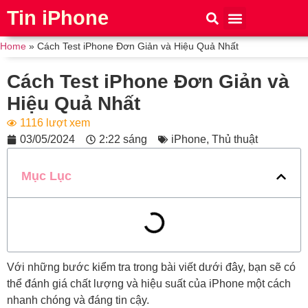
Tin iPhone
iPhone 15
iPhone 16
Thủ thuật
Tin Công Nghệ
Home
»
Cách Test iPhone Đơn Giản và Hiệu Quả Nhất
Cách Test iPhone Đơn Giản và
Hiệu Quả Nhất
1116 lượt xem
03/05/2024
2:22 sáng
iPhone
,
Thủ thuật
Mục Lục
Với những bước kiểm tra trong bài viết dưới đây, bạn sẽ có
thể đánh giá chất lượng và hiệu suất của iPhone một cách
nhanh chóng và đáng tin cậy.