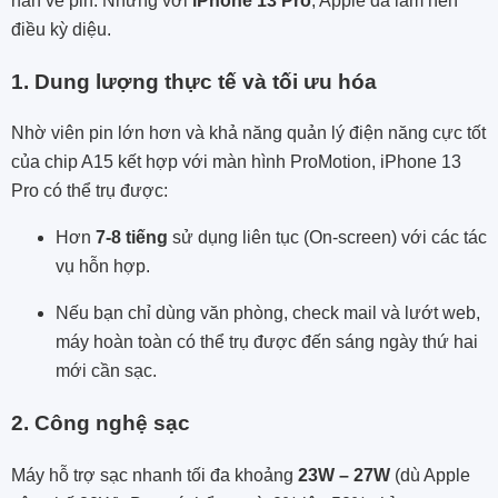
nàn về pin. Nhưng với
iPhone 13 Pro
, Apple đã làm nên
điều kỳ diệu.
1. Dung lượng thực tế và tối ưu hóa
Nhờ viên pin lớn hơn và khả năng quản lý điện năng cực tốt
của chip A15 kết hợp với màn hình ProMotion, iPhone 13
Pro có thể trụ được:
Hơn
7-8 tiếng
sử dụng liên tục (On-screen) với các tác
vụ hỗn hợp.
Nếu bạn chỉ dùng văn phòng, check mail và lướt web,
máy hoàn toàn có thể trụ được đến sáng ngày thứ hai
mới cần sạc.
2. Công nghệ sạc
Máy hỗ trợ sạc nhanh tối đa khoảng
23W – 27W
(dù Apple