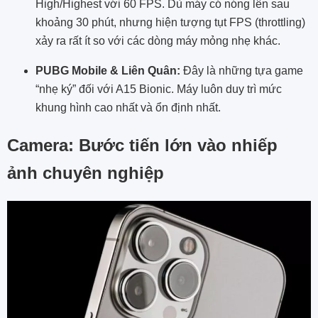
High/Highest với 60 FPS. Dù máy có nóng lên sau
khoảng 30 phút, nhưng hiện tượng tụt FPS (throttling)
xảy ra rất ít so với các dòng máy mỏng nhẹ khác.
PUBG Mobile & Liên Quân:
Đây là những tựa game
“nhẹ ký” đối với A15 Bionic. Máy luôn duy trì mức
khung hình cao nhất và ổn định nhất.
Camera: Bước tiến lớn vào nhiếp
ảnh chuyên nghiệp