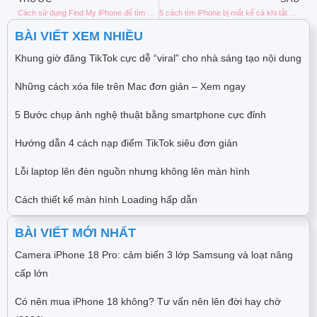
Cách sử dụng Find My iPhone để tìm máy bị mất nhanh nhất
5 cách tìm iPhone bị mất kể cả khi tắt nguồn
BÀI VIẾT XEM NHIỀU
Khung giờ đăng TikTok cực dễ “viral” cho nhà sáng tạo nội dung
Những cách xóa file trên Mac đơn giản – Xem ngay
5 Bước chụp ảnh nghệ thuật bằng smartphone cực đỉnh
Hướng dẫn 4 cách nạp điểm TikTok siêu đơn giản
Lỗi laptop lên đèn nguồn nhưng không lên màn hình
Cách thiết kế màn hình Loading hấp dẫn
BÀI VIẾT MỚI NHẤT
Camera iPhone 18 Pro: cảm biến 3 lớp Samsung và loạt nâng
cấp lớn
Có nên mua iPhone 18 không? Tư vấn nên lên đời hay chờ