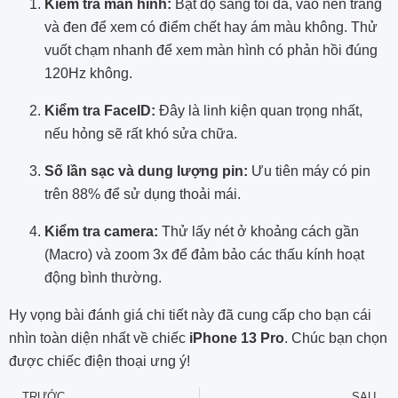
Kiểm tra màn hình:
Bật độ sáng tối đa, vào nền trắng
và đen để xem có điểm chết hay ám màu không. Thử
vuốt chạm nhanh để xem màn hình có phản hồi đúng
120Hz không.
Kiểm tra FaceID:
Đây là linh kiện quan trọng nhất,
nếu hỏng sẽ rất khó sửa chữa.
Số lần sạc và dung lượng pin:
Ưu tiên máy có pin
trên 88% để sử dụng thoải mái.
Kiểm tra camera:
Thử lấy nét ở khoảng cách gần
(Macro) và zoom 3x để đảm bảo các thấu kính hoạt
động bình thường.
Hy vọng bài đánh giá chi tiết này đã cung cấp cho bạn cái
nhìn toàn diện nhất về chiếc
iPhone 13 Pro
. Chúc bạn chọn
được chiếc điện thoại ưng ý!
TRƯỚC
SAU