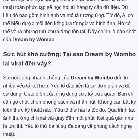
thuật toán phức tạp sẽ học hỏi từ hàng tỷ cặp dữ liệu. Dữ
liệu đó bao gồm hình ảnh và mô tả tương ứng. Từ đó, AI có
thể hiểu được mối liên kết giữa từ ngữ và hình ảnh. Nó có
thể vẽ ra những thứ chưa từng tồn tại. Đây chính là bản chất
của
Dream by Wombo
.
Sức hút khó cưỡng: Tại sao Dream by Wombo
lại viral đến vậy?
Sự nổi tiếng nhanh chóng của
Dream by Wombo
đến từ
nhiều yếu tố kết hợp. Yếu tố đầu tiên là sự đơn giản và dễ
sử dụng. Giao diện của ứng dụng cực kỳ trực quan. Bạn chỉ
cần gõ chữ, chọn phong cách và nhấn nút. Không cần bất kỳ
kiến thức kỹ thuật nào. Yếu tố thứ hai là tốc độ. Quá trình tạo
ảnh thường chỉ mất vài giây đến một phút. Kết quả gần như
là tức thì. Yếu tố thứ ba là sự đa dạng về phong cách nghệ
thuật.