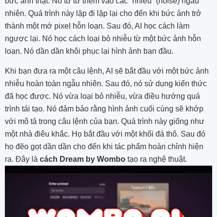
bức ảnh thật. Nó từ từ thêm vào các “nhiễu” (noise) ngẫu
nhiên. Quá trình này lặp đi lặp lại cho đến khi bức ảnh trở
thành một mớ pixel hỗn loạn. Sau đó, AI học cách làm
ngược lại. Nó học cách loại bỏ nhiễu từ một bức ảnh hỗn
loạn. Nó dần dần khôi phục lại hình ảnh ban đầu.
Khi bạn đưa ra một câu lệnh, AI sẽ bắt đầu với một bức ảnh
nhiễu hoàn toàn ngẫu nhiên. Sau đó, nó sử dụng kiến thức
đã học được. Nó vừa loại bỏ nhiễu, vừa điều hướng quá
trình tái tạo. Nó đảm bảo rằng hình ảnh cuối cùng sẽ khớp
với mô tả trong câu lệnh của bạn. Quá trình này giống như
một nhà điêu khắc. Họ bắt đầu với một khối đá thô. Sau đó
họ đẽo gọt dần dần cho đến khi tác phẩm hoàn chỉnh hiện
ra. Đây là
cách Dream by Wombo
tạo ra nghệ thuật.