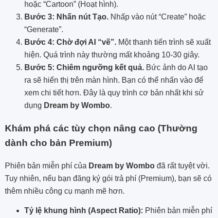
hoặc “Cartoon” (Hoạt hình).
Bước 3: Nhấn nút Tạo.
Nhấp vào nút “Create” hoặc
“Generate”.
Bước 4: Chờ đợi AI “vẽ”.
Một thanh tiến trình sẽ xuất
hiện. Quá trình này thường mất khoảng 10-30 giây.
Bước 5: Chiêm ngưỡng kết quả.
Bức ảnh do AI tạo
ra sẽ hiển thị trên màn hình. Bạn có thể nhấn vào để
xem chi tiết hơn. Đây là quy trình cơ bản nhất khi sử
dụng
Dream by Wombo
.
Khám phá các tùy chọn nâng cao (Thường
dành cho bản Premium)
Phiên bản miễn phí của
Dream by Wombo
đã rất tuyệt vời.
Tuy nhiên, nếu bạn đăng ký gói trả phí (Premium), bạn sẽ có
thêm nhiều công cụ mạnh mẽ hơn.
Tỷ lệ khung hình (Aspect Ratio):
Phiên bản miễn phí