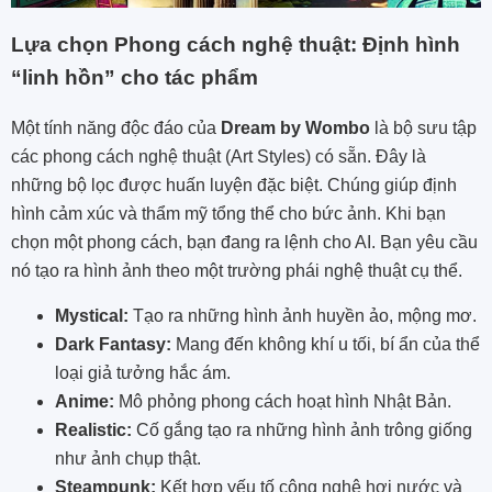
Lựa chọn Phong cách nghệ thuật: Định hình
“linh hồn” cho tác phẩm
Một tính năng độc đáo của
Dream by Wombo
là bộ sưu tập
các phong cách nghệ thuật (Art Styles) có sẵn. Đây là
những bộ lọc được huấn luyện đặc biệt. Chúng giúp định
hình cảm xúc và thẩm mỹ tổng thể cho bức ảnh. Khi bạn
chọn một phong cách, bạn đang ra lệnh cho AI. Bạn yêu cầu
nó tạo ra hình ảnh theo một trường phái nghệ thuật cụ thể.
Mystical:
Tạo ra những hình ảnh huyền ảo, mộng mơ.
Dark Fantasy:
Mang đến không khí u tối, bí ẩn của thể
loại giả tưởng hắc ám.
Anime:
Mô phỏng phong cách hoạt hình Nhật Bản.
Realistic:
Cố gắng tạo ra những hình ảnh trông giống
như ảnh chụp thật.
Steampunk:
Kết hợp yếu tố công nghệ hơi nước và