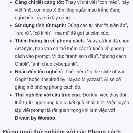
Càng chi tiết càng tốt:
Thay vì chỉ viết “con mèo”, hãy
viết “một con mèo Xiêm lông ngắn màu trắng đang
ngồi bên cửa sổ đầy nắng”.
Sử dụng tính từ mạnh:
Dùng các từ như “huyền ảo”,
“rực rỡ”, “cổ kính”, “ma mị” để gợi tả cảm xúc.
Thêm thông tin về phong cách:
Ngay cả khi đã chọn
Art Style, bạn vẫn có thể thêm các từ khóa về phong
cách vào prompt. Ví dụ: “tranh sơn dầu”, “phong cách
Ghibli”, “ảnh chụp cyberpunk”.
Nhắc đến tên nghệ sĩ:
Thử thêm “in the style of Van
Gogh” hoặc “inspired by Hayao Miyazaki”. AI sẽ cố
gắng mô phỏng phong cách đó.
Thử nghiệm với cấu trúc câu:
Đôi khi, việc thay đổi
thứ tự từ ngữ cũng tạo ra kết quả khác biệt. Việc luyện
tập viết prompt là rất quan trọng khi làm việc với
Dream by Wombo
.
Đừng ngại thử nghiệm với các Phong cách