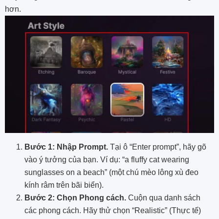
hơn.
Bước 1: Nhập Prompt.
Tại ô “Enter prompt”, hãy gõ
vào ý tưởng của bạn. Ví dụ: “a fluffy cat wearing
sunglasses on a beach” (một chú mèo lông xù đeo
kính râm trên bãi biển).
Bước 2: Chọn Phong cách.
Cuộn qua danh sách
các phong cách. Hãy thử chọn “Realistic” (Thực tế)