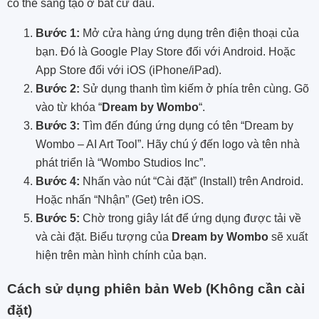
có thể sáng tạo ở bất cứ đâu.
Bước 1:
Mở cửa hàng ứng dụng trên điện thoại của
bạn. Đó là Google Play Store đối với Android. Hoặc
App Store đối với iOS (iPhone/iPad).
Bước 2:
Sử dụng thanh tìm kiếm ở phía trên cùng. Gõ
vào từ khóa “
Dream by Wombo
“.
Bước 3:
Tìm đến đúng ứng dụng có tên “Dream by
Wombo – AI Art Tool”. Hãy chú ý đến logo và tên nhà
phát triển là “Wombo Studios Inc”.
Bước 4:
Nhấn vào nút “Cài đặt” (Install) trên Android.
Hoặc nhấn “Nhận” (Get) trên iOS.
Bước 5:
Chờ trong giây lát để ứng dụng được tải về
và cài đặt. Biểu tượng của
Dream by Wombo
sẽ xuất
hiện trên màn hình chính của bạn.
Cách sử dụng phiên bản Web (Không cần cài
đặt)