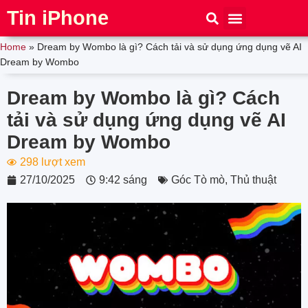
Tin iPhone
iPhone 15
iPhone 16
Thủ thuật
Tin Công Nghệ
Home
»
Dream by Wombo là gì? Cách tải và sử dụng ứng dụng vẽ AI
Dream by Wombo
Dream by Wombo là gì? Cách
tải và sử dụng ứng dụng vẽ AI
Dream by Wombo
298 lượt xem
27/10/2025
9:42 sáng
Góc Tò mò
,
Thủ thuật