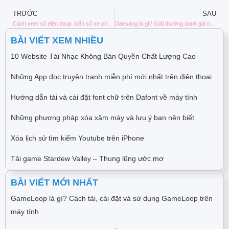
TRƯỚC
SAU
Cách xem số điện thoại, biển số xe phong thủy hợp mệnh, hợp tuổi
Daesang là gì? Giải thưởng danh giá nhất tại lễ trao giải Hàn Quốc
BÀI VIẾT XEM NHIỀU
10 Website Tải Nhạc Không Bản Quyền Chất Lượng Cao
Những App đọc truyện tranh miễn phí mới nhất trên điện thoại
Hướng dẫn tải và cài đặt font chữ trên Dafont về máy tính
Những phương pháp xóa xăm mày và lưu ý bạn nên biết
Xóa lịch sử tìm kiếm Youtube trên iPhone
Tải game Stardew Valley – Thung lũng ước mơ
BÀI VIẾT MỚI NHẤT
GameLoop là gì? Cách tải, cài đặt và sử dụng GameLoop trên
máy tính