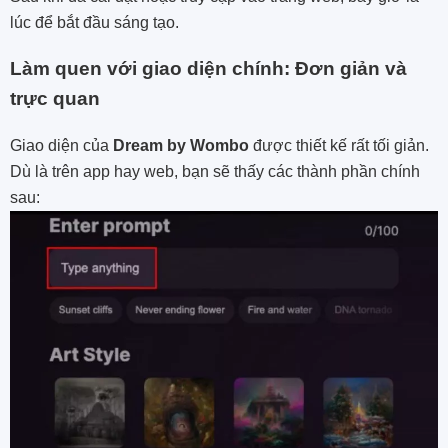
lúc để bắt đầu sáng tạo.
Làm quen với giao diện chính: Đơn giản và
trực quan
Giao diện của
Dream by Wombo
được thiết kế rất tối giản.
Dù là trên app hay web, bạn sẽ thấy các thành phần chính
sau: