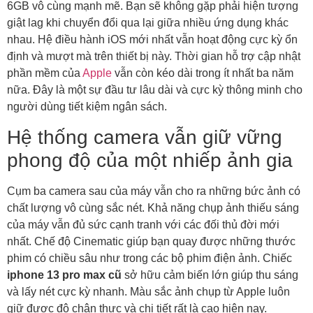
6GB vô cùng mạnh mẽ. Bạn sẽ không gặp phải hiện tượng
giật lag khi chuyển đổi qua lại giữa nhiều ứng dụng khác
nhau. Hệ điều hành iOS mới nhất vẫn hoạt động cực kỳ ổn
định và mượt mà trên thiết bị này. Thời gian hỗ trợ cập nhật
phần mềm của
Apple
vẫn còn kéo dài trong ít nhất ba năm
nữa. Đây là một sự đầu tư lâu dài và cực kỳ thông minh cho
người dùng tiết kiệm ngân sách.
Hệ thống camera vẫn giữ vững
phong độ của một nhiếp ảnh gia
Cụm ba camera sau của máy vẫn cho ra những bức ảnh có
chất lượng vô cùng sắc nét. Khả năng chụp ảnh thiếu sáng
của máy vẫn đủ sức cạnh tranh với các đối thủ đời mới
nhất. Chế độ Cinematic giúp bạn quay được những thước
phim có chiều sâu như trong các bộ phim điện ảnh. Chiếc
iphone 13 pro max cũ
sở hữu cảm biến lớn giúp thu sáng
và lấy nét cực kỳ nhanh. Màu sắc ảnh chụp từ Apple luôn
giữ được độ chân thực và chi tiết rất là cao hiện nay.