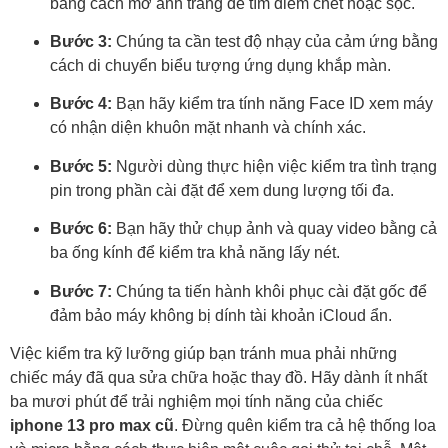
bằng cách mở ảnh trắng để tìm điểm chết hoặc sọc.
Bước 3:
Chúng ta cần test độ nhạy của cảm ứng bằng
cách di chuyển biểu tượng ứng dụng khắp màn.
Bước 4:
Bạn hãy kiểm tra tính năng Face ID xem máy
có nhận diện khuôn mặt nhanh và chính xác.
Bước 5:
Người dùng thực hiện việc kiểm tra tình trạng
pin trong phần cài đặt để xem dung lượng tối đa.
Bước 6:
Bạn hãy thử chụp ảnh và quay video bằng cả
ba ống kính để kiểm tra khả năng lấy nét.
Bước 7:
Chúng ta tiến hành khôi phục cài đặt gốc để
đảm bảo máy không bị dính tài khoản iCloud ẩn.
Việc kiểm tra kỹ lưỡng giúp bạn tránh mua phải những
chiếc máy đã qua sửa chữa hoặc thay đồ. Hãy dành ít nhất
ba mươi phút để trải nghiệm mọi tính năng của chiếc
iphone 13 pro max cũ
. Đừng quên kiểm tra cả hệ thống loa