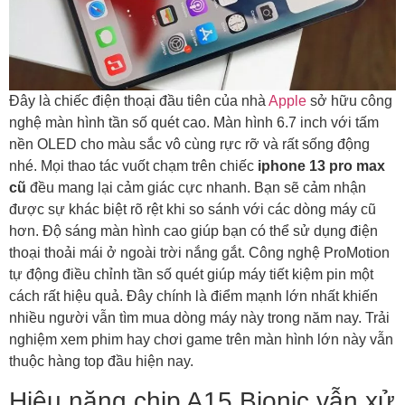
Đây là chiếc điện thoại đầu tiên của nhà
Apple
sở hữu công
nghệ màn hình tần số quét cao. Màn hình 6.7 inch với tấm
nền OLED cho màu sắc vô cùng rực rỡ và rất sống động
nhé. Mọi thao tác vuốt chạm trên chiếc
iphone 13 pro max
cũ
đều mang lại cảm giác cực nhanh. Bạn sẽ cảm nhận
được sự khác biệt rõ rệt khi so sánh với các dòng máy cũ
hơn. Độ sáng màn hình cao giúp bạn có thể sử dụng điện
thoại thoải mái ở ngoài trời nắng gắt. Công nghệ ProMotion
tự động điều chỉnh tần số quét giúp máy tiết kiệm pin một
cách rất hiệu quả. Đây chính là điểm mạnh lớn nhất khiến
nhiều người vẫn tìm mua dòng máy này trong năm nay. Trải
nghiệm xem phim hay chơi game trên màn hình lớn này vẫn
thuộc hàng top đầu hiện nay.
Hiệu năng chip A15 Bionic vẫn xử