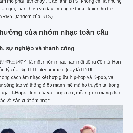
 hâm mộ phải “tan chảy”. Các “ảnh BTS” không chỉ là những
 gũi, thân thiện và đầy tính nghệ thuật, khiến họ trở
ác ARMY (fandom của BTS).
h hưởng của nhóm nhạc toàn cầu
h, sự nghiệp và thành công
 (방탄소년단), là một nhóm nhạc nam nổi tiếng đến từ Hàn
n lý của Big Hit Entertainment (nay là HYBE
hong cách âm nhạc kết hợp giữa hip-hop và K-pop, và
sự sáng tạo và thông điệp mạnh mẽ mà họ truyền tải trong
Suga, J-Hope, Jimin, V và Jungkook, mỗi người mang đến
 tác và sản xuất âm nhạc.