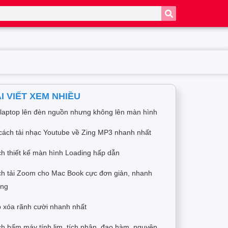
I VIẾT XEM NHIỀU
 laptop lên đèn nguồn nhưng không lên màn hình
cách tải nhạc Youtube về Zing MP3 nhanh nhất
h thiết kế màn hình Loading hấp dẫn
h tải Zoom cho Mac Book cực đơn giản, nhanh
óng
 xóa rãnh cười nhanh nhất
h bấm máy tính lim, tích phân, đạo hàm, nguyên