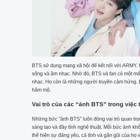
BTS sử dụng mạng xã hội để kết nối với ARMY.
sống và âm nhạc. Nhờ đó, BTS và fan có một mối 
nhạc. Họ còn là những người truyền cảm hứng. B
hâm mộ.
Vai trò của các “ảnh BTS” trong việ
Những bức “ảnh BTS” luôn đóng vai trò quan tr
sáng tạo và đầy tính nghệ thuật. Mỗi bức ảnh kh
thể hiện sự đáng yêu, cá tính và gần gũi của họ 