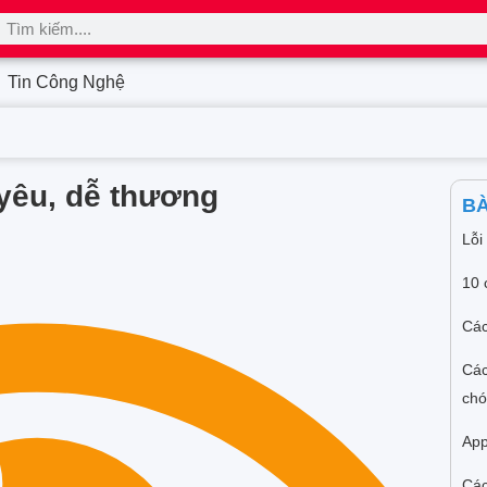
Tin Công Nghệ
yêu, dễ thương
BÀ
Lỗi
10 
Các
Các
ch
App
Các