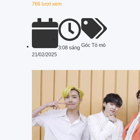
766 lượt xem
Góc Tò mò
3:08 sáng
21/02/2025