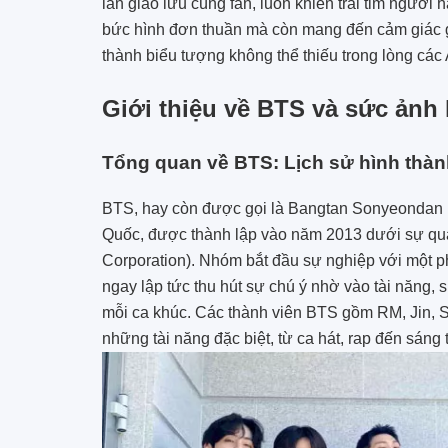
lần giao lưu cùng fan, luôn khiến trái tim người
bức hình đơn thuần mà còn mang đến cảm giác gần
thành biểu tượng không thể thiếu trong lòng c
Giới thiệu về BTS và sức ản
Tổng quan về BTS: Lịch sử hình thàn
BTS, hay còn được gọi là Bangtan Sonyeondan
Quốc, được thành lập vào năm 2013 dưới sự quả
Corporation). Nhóm bắt đầu sự nghiệp với một p
ngay lập tức thu hút sự chú ý nhờ vào tài năng, 
mỗi ca khúc. Các thành viên BTS gồm RM, Jin, 
những tài năng đặc biệt, từ ca hát, rap đến sáng