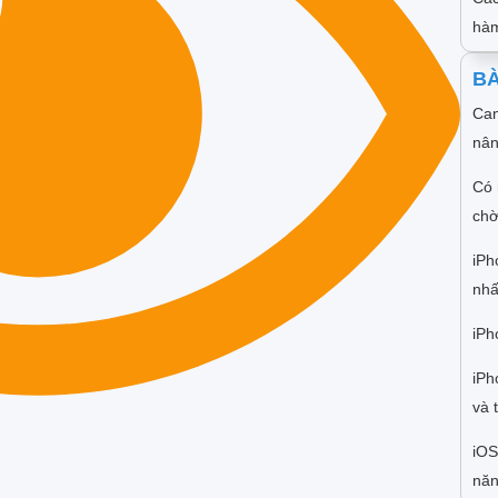
hàm
BÀ
Cam
nân
Có 
chờ
iPh
nhấ
iPh
iPh
và 
iOS
năn