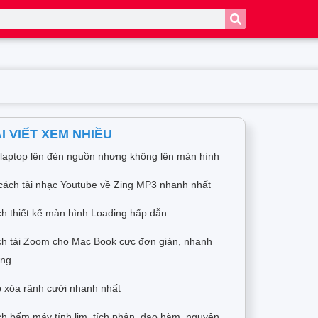
I VIẾT XEM NHIỀU
 laptop lên đèn nguồn nhưng không lên màn hình
cách tải nhạc Youtube về Zing MP3 nhanh nhất
h thiết kế màn hình Loading hấp dẫn
h tải Zoom cho Mac Book cực đơn giản, nhanh
óng
 xóa rãnh cười nhanh nhất
h bấm máy tính lim, tích phân, đạo hàm, nguyên