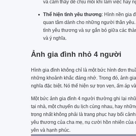
và cảm thấy dễ chịu mỗi khi làm việc hay n
Thể hiện tình yêu thương
: Hình nền gia đ
quan tâm dành cho những người thân yêu. 
tình yêu thương và sự gắn bó giữa các thà
và ý nghĩa.
Ảnh gia đình nhỏ 4 người
Hình gia đình không chỉ là một bức hình đơn thuầ
những khoảnh khắc đáng nhớ. Trong đó, ảnh gia
nghĩa đặc biệt. Nó thể hiện sự trọn vẹn, ấm áp và
Một bức ảnh gia đình 4 người thường ghi lại nh
tại nhà, một chuyến du lịch cùng nhau, hay nhữ
trọng nhất không phải là trang phục hay bối cảnh
yêu thương của cha mẹ, nụ cười hồn nhiên của co
yên và hạnh phúc.