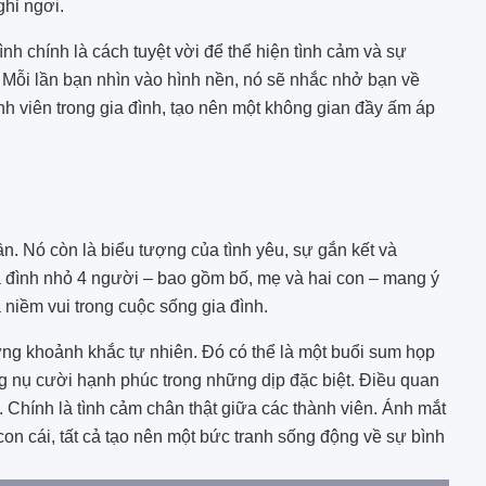
ghỉ ngơi.
ình chính là cách tuyệt vời để thể hiện tình cảm và sự
Mỗi lần bạn nhìn vào hình nền, nó sẽ nhắc nhở bạn về
nh viên trong gia đình, tạo nên một không gian đầy ấm áp
n. Nó còn là biểu tượng của tình yêu, sự gắn kết và
 đình nhỏ 4 người – bao gồm bố, mẹ và hai con – mang ý
 niềm vui trong cuộc sống gia đình.
ững khoảnh khắc tự nhiên. Đó có thể là một buổi sum họp
ng nụ cười hạnh phúc trong những dịp đặc biệt. Điều quan
. Chính là tình cảm chân thật giữa các thành viên. Ánh mắt
n cái, tất cả tạo nên một bức tranh sống động về sự bình