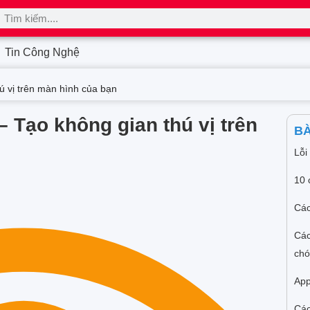
Tin Công Nghệ
ú vị trên màn hình của bạn
– Tạo không gian thú vị trên
BÀ
Lỗi
10 
Các
Các
ch
App
Các