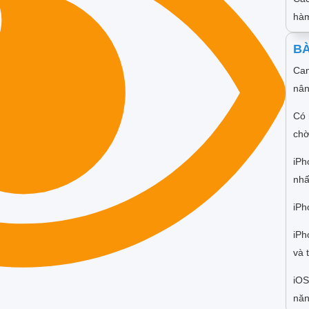
hàm
BÀ
Cam
nân
Có 
chờ
iPh
nhấ
iPh
iPh
và 
iOS
năn