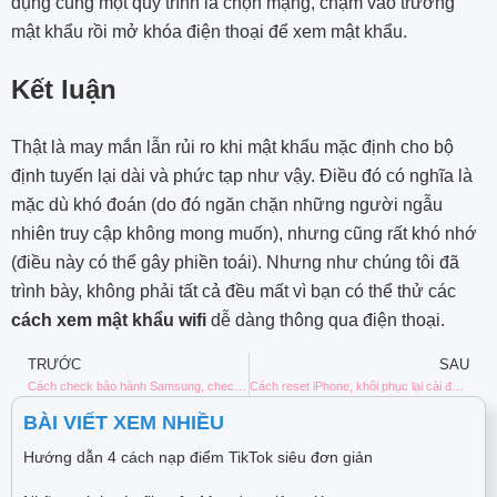
dụng cùng một quy trình là chọn mạng, chạm vào trường
mật khẩu rồi mở khóa điện thoại để xem mật khẩu.
Kết luận
Thật là may mắn lẫn rủi ro khi mật khẩu mặc định cho bộ
định tuyến lại dài và phức tạp như vậy. Điều đó có nghĩa là
mặc dù khó đoán (do đó ngăn chặn những người ngẫu
nhiên truy cập không mong muốn), nhưng cũng rất khó nhớ
(điều này có thể gây phiền toái). Nhưng như chúng tôi đã
trình bày, không phải tất cả đều mất vì bạn có thể thử các
cách xem mật khẩu wifi
dễ dàng thông qua điện thoại.
TRƯỚC
SAU
Cách check bảo hành Samsung, check bảo hành chuẩn nhất
Cách reset iPhone, khôi phục lại cài đặt gốc nhanh và đơn giản
BÀI VIẾT XEM NHIỀU
Hướng dẫn 4 cách nạp điểm TikTok siêu đơn giản