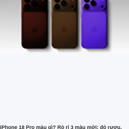
iPhone 18 Pro màu gì? Rò rỉ 3 màu mới: đỏ rượu,