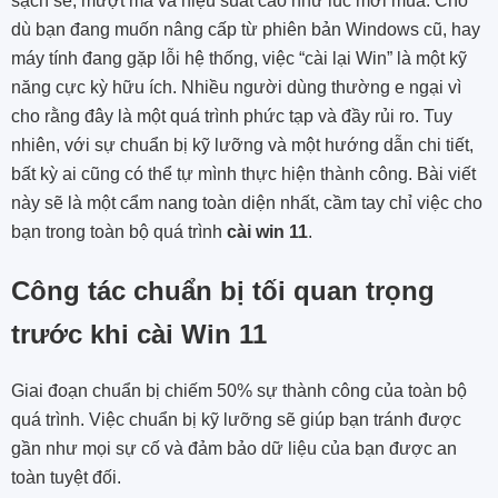
sạch sẽ, mượt mà và hiệu suất cao như lúc mới mua. Cho
dù bạn đang muốn nâng cấp từ phiên bản Windows cũ, hay
máy tính đang gặp lỗi hệ thống, việc “cài lại Win” là một kỹ
năng cực kỳ hữu ích. Nhiều người dùng thường e ngại vì
cho rằng đây là một quá trình phức tạp và đầy rủi ro. Tuy
nhiên, với sự chuẩn bị kỹ lưỡng và một hướng dẫn chi tiết,
bất kỳ ai cũng có thể tự mình thực hiện thành công. Bài viết
này sẽ là một cẩm nang toàn diện nhất, cầm tay chỉ việc cho
bạn trong toàn bộ quá trình
cài win 11
.
Công tác chuẩn bị tối quan trọng
trước khi cài Win 11
Giai đoạn chuẩn bị chiếm 50% sự thành công của toàn bộ
quá trình. Việc chuẩn bị kỹ lưỡng sẽ giúp bạn tránh được
gần như mọi sự cố và đảm bảo dữ liệu của bạn được an
toàn tuyệt đối.