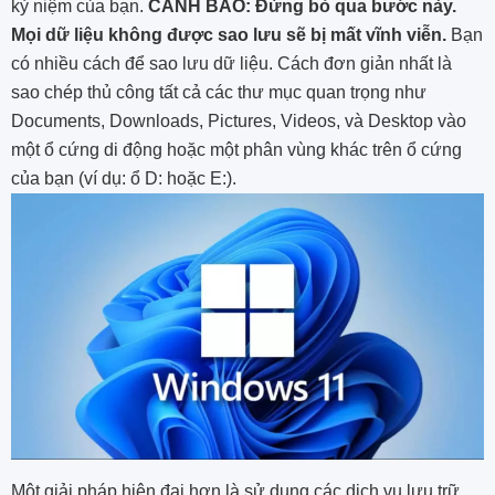
kỷ niệm của bạn.
CẢNH BÁO: Đừng bỏ qua bước này.
Mọi dữ liệu không được sao lưu sẽ bị mất vĩnh viễn.
Bạn
có nhiều cách để sao lưu dữ liệu. Cách đơn giản nhất là
sao chép thủ công tất cả các thư mục quan trọng như
Documents, Downloads, Pictures, Videos, và Desktop vào
một ổ cứng di động hoặc một phân vùng khác trên ổ cứng
của bạn (ví dụ: ổ D: hoặc E:).
Một giải pháp hiện đại hơn là sử dụng các dịch vụ lưu trữ