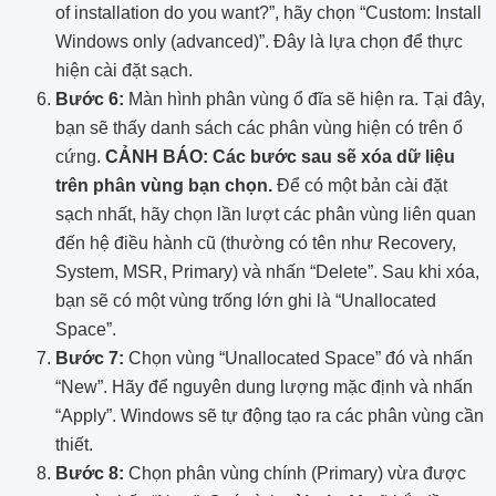
of installation do you want?”, hãy chọn “Custom: Install
Windows only (advanced)”. Đây là lựa chọn để thực
hiện cài đặt sạch.
Bước 6:
Màn hình phân vùng ổ đĩa sẽ hiện ra. Tại đây,
bạn sẽ thấy danh sách các phân vùng hiện có trên ổ
cứng.
CẢNH BÁO: Các bước sau sẽ xóa dữ liệu
trên phân vùng bạn chọn.
Để có một bản cài đặt
sạch nhất, hãy chọn lần lượt các phân vùng liên quan
đến hệ điều hành cũ (thường có tên như Recovery,
System, MSR, Primary) và nhấn “Delete”. Sau khi xóa,
bạn sẽ có một vùng trống lớn ghi là “Unallocated
Space”.
Bước 7:
Chọn vùng “Unallocated Space” đó và nhấn
“New”. Hãy để nguyên dung lượng mặc định và nhấn
“Apply”. Windows sẽ tự động tạo ra các phân vùng cần
thiết.
Bước 8:
Chọn phân vùng chính (Primary) vừa được