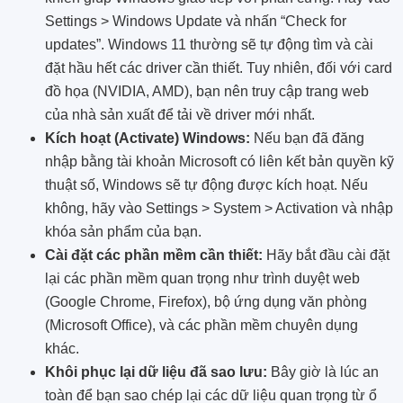
Settings > Windows Update và nhấn “Check for
updates”. Windows 11 thường sẽ tự động tìm và cài
đặt hầu hết các driver cần thiết. Tuy nhiên, đối với card
đồ họa (NVIDIA, AMD), bạn nên truy cập trang web
của nhà sản xuất để tải về driver mới nhất.
Kích hoạt (Activate) Windows:
Nếu bạn đã đăng
nhập bằng tài khoản Microsoft có liên kết bản quyền kỹ
thuật số, Windows sẽ tự động được kích hoạt. Nếu
không, hãy vào Settings > System > Activation và nhập
khóa sản phẩm của bạn.
Cài đặt các phần mềm cần thiết:
Hãy bắt đầu cài đặt
lại các phần mềm quan trọng như trình duyệt web
(Google Chrome, Firefox), bộ ứng dụng văn phòng
(Microsoft Office), và các phần mềm chuyên dụng
khác.
Khôi phục lại dữ liệu đã sao lưu:
Bây giờ là lúc an
toàn để bạn sao chép lại các dữ liệu quan trọng từ ổ