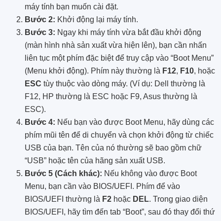
máy tính bạn muốn cài đặt.
Bước 2:
Khởi động lại máy tính.
Bước 3:
Ngay khi máy tính vừa bắt đầu khởi động
(màn hình nhà sản xuất vừa hiện lên), bạn cần nhấn
liên tục một phím đặc biệt để truy cập vào “Boot Menu”
(Menu khởi động). Phím này thường là
F12
,
F10
, hoặc
ESC
tùy thuộc vào dòng máy. (Ví dụ: Dell thường là
F12, HP thường là ESC hoặc F9, Asus thường là
ESC).
Bước 4:
Nếu bạn vào được Boot Menu, hãy dùng các
phím mũi tên để di chuyển và chọn khởi động từ chiếc
USB của bạn. Tên của nó thường sẽ bao gồm chữ
“USB” hoặc tên của hãng sản xuất USB.
Bước 5 (Cách khác):
Nếu không vào được Boot
Menu, bạn cần vào BIOS/UEFI. Phím để vào
BIOS/UEFI thường là
F2
hoặc
DEL
. Trong giao diện
BIOS/UEFI, hãy tìm đến tab “Boot”, sau đó thay đổi thứ