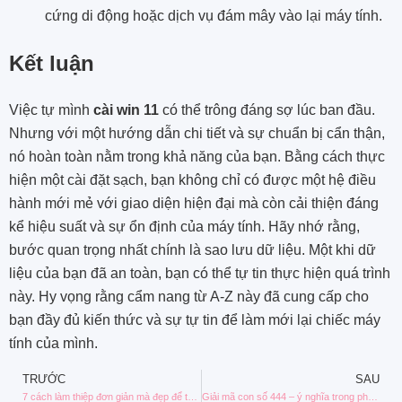
cứng di động hoặc dịch vụ đám mây vào lại máy tính.
Kết luận
Việc tự mình
cài win 11
có thể trông đáng sợ lúc ban đầu.
Nhưng với một hướng dẫn chi tiết và sự chuẩn bị cẩn thận,
nó hoàn toàn nằm trong khả năng của bạn. Bằng cách thực
hiện một cài đặt sạch, bạn không chỉ có được một hệ điều
hành mới mẻ với giao diện hiện đại mà còn cải thiện đáng
kể hiệu suất và sự ổn định của máy tính. Hãy nhớ rằng,
bước quan trọng nhất chính là sao lưu dữ liệu. Một khi dữ
liệu của bạn đã an toàn, bạn có thể tự tin thực hiện quá trình
này. Hy vọng rằng cẩm nang từ A-Z này đã cung cấp cho
bạn đầy đủ kiến thức và sự tự tin để làm mới lại chiếc máy
tính của mình.
TRƯỚC
SAU
7 cách làm thiệp đơn giản mà đẹp để tặng bạn bè, người thân
Giải mã con số 444 – ý nghĩa trong phong thủy và tâm linh.