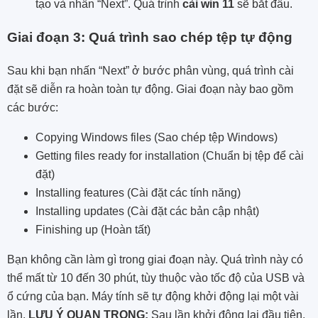
tạo và nhấn “Next”. Quá trình
cài win 11
sẽ bắt đầu.
Giai đoạn 3: Quá trình sao chép tệp tự động
Sau khi bạn nhấn “Next” ở bước phân vùng, quá trình cài
đặt sẽ diễn ra hoàn toàn tự động. Giai đoạn này bao gồm
các bước:
Copying Windows files (Sao chép tệp Windows)
Getting files ready for installation (Chuẩn bị tệp để cài
đặt)
Installing features (Cài đặt các tính năng)
Installing updates (Cài đặt các bản cập nhật)
Finishing up (Hoàn tất)
Bạn không cần làm gì trong giai đoạn này. Quá trình này có
thể mất từ 10 đến 30 phút, tùy thuộc vào tốc độ của USB và
ổ cứng của bạn. Máy tính sẽ tự động khởi động lại một vài
lần.
LƯU Ý QUAN TRỌNG:
Sau lần khởi động lại đầu tiên,