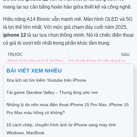
mang lại sự cân bằng hoàn hảo giữa thiết kế và công nghệ.
Hiệu năng A14 Bionic vẫn mạnh mẽ. Màn hình OLED và 5G
là lợi thế lớn nhất. Với mức giá chạm đáy cuối năm 2025,
iphone 12
là sự lựa chọn thông minh. Nó là chiếc điện thoại
có giá trị vượt trội nhất trong phân khúc tầm trung.
TRƯỚC
SAU
iPhone 15 Pro Max có bị “ế” khi iPhone 16 ra mắt? Có nên đợi giảm giá?
iOS 18 trên iPhone 14: hiệu năng & camera thay đổi thế nào?
BÀI VIẾT XEM NHIỀU
Xóa lịch sử tìm kiếm Youtube trên iPhone
Tải game Stardew Valley – Thung lũng ước mơ
Những lý do nên mua điện thoại iPhone 15 Pro Max, iPhone 15
Pro Max màu hồng có không?
10 cách chép, chuyển hình ảnh từ iPhone sang máy tính
Windows, MacBook