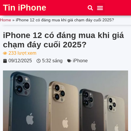
Tin iPhone
iPhone 15
iPhone 16
Thủ thuật
Tin Công Nghệ
Home
»
iPhone 12 có đáng mua khi giá chạm đáy cuối 2025?
iPhone 12 có đáng mua khi giá
chạm đáy cuối 2025?
233 lượt xem
09/12/2025
5:32 sáng
iPhone