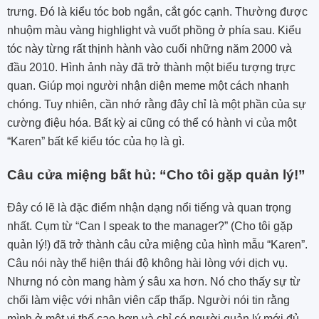
trưng. Đó là kiểu tóc bob ngắn, cắt góc cạnh. Thường được
nhuộm màu vàng highlight và vuốt phồng ở phía sau. Kiểu
tóc này từng rất thịnh hành vào cuối những năm 2000 và
đầu 2010. Hình ảnh này đã trở thành một biểu tượng trực
quan. Giúp mọi người nhận diện meme một cách nhanh
chóng. Tuy nhiên, cần nhớ rằng đây chỉ là một phần của sự
cường điệu hóa. Bất kỳ ai cũng có thể có hành vi của một
“Karen” bất kể kiểu tóc của họ là gì.
Câu cửa miệng bất hủ: “Cho tôi gặp quản lý!”
Đây có lẽ là đặc điểm nhận dạng nổi tiếng và quan trọng
nhất. Cụm từ “Can I speak to the manager?” (Cho tôi gặp
quản lý!) đã trở thành câu cửa miệng của hình mẫu “Karen”.
Câu nói này thể hiện thái độ không hài lòng với dịch vụ.
Nhưng nó còn mang hàm ý sâu xa hơn. Nó cho thấy sự từ
chối làm việc với nhân viên cấp thấp. Người nói tin rằng
mình ở một vị thế cao hơn và chỉ có người quản lý mới đủ