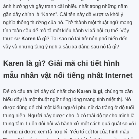
ảnh hưởng và gây tranh cãi nhiều nhất trong những năm
gần đây chính là “Karen”. Cái tên này đã vượt ra khỏi ý
nghĩa thông thường của nó. Trở thành một thuật ngữ mang
tính toàn cầu để mô tả một kiểu hành vi xã hội cụ thể. Vậy
thực sự
Karen là gì
? Tại sao nó lại trở nên phổ biến đến
vậy và những tầng ý nghĩa sâu xa đằng sau nó là gì?
Karen là gì? Giải mã chi tiết hình
mẫu nhân vật nổi tiếng nhất Internet
Để có câu trả lời đầy đủ nhất cho
Karen là gì
, chúng ta cần
hiểu đây là một thuật ngữ tiếng lóng mang tính miệt thị. Nó
được dùng để chỉ một kiểu người phụ nữ da trắng ở độ tuổi
trung niên. Người này được cho là có thái độ tự cho mình là
trung tâm. Luôn đòi hỏi và hành xử một cách quá quắt so với
những gì được xem là hợp lý. Yếu tố cốt lõi của hình mẫu