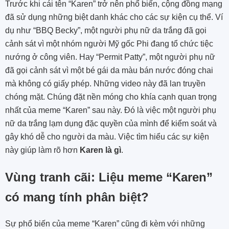
Trước khi cái tên “Karen” trở nên phổ biến, cộng đồng mạng
đã sử dụng những biệt danh khác cho các sự kiện cụ thể. Ví
dụ như “BBQ Becky”, một người phụ nữ da trắng đã gọi
cảnh sát vì một nhóm người Mỹ gốc Phi đang tổ chức tiệc
nướng ở công viên. Hay “Permit Patty”, một người phụ nữ
đã gọi cảnh sát vì một bé gái da màu bán nước đóng chai
mà không có giấy phép. Những video này đã lan truyền
chóng mặt. Chúng đặt nền móng cho khía cạnh quan trọng
nhất của meme “Karen” sau này. Đó là việc một người phụ
nữ da trắng lạm dụng đặc quyền của mình để kiểm soát và
gây khó dễ cho người da màu. Việc tìm hiểu các sự kiện
này giúp làm rõ hơn
Karen là gì
.
Vùng tranh cãi: Liệu meme “Karen”
có mang tính phân biệt?
Sự phổ biến của meme “Karen” cũng đi kèm với những