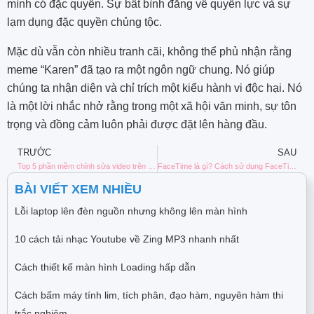
mình có đặc quyền. Sự bất bình đẳng về quyền lực và sự
lạm dụng đặc quyền chủng tộc.
Mặc dù vẫn còn nhiều tranh cãi, không thể phủ nhận rằng
meme “Karen” đã tạo ra một ngôn ngữ chung. Nó giúp
chúng ta nhận diện và chỉ trích một kiểu hành vi độc hại. Nó
là một lời nhắc nhở rằng trong một xã hội văn minh, sự tôn
trọng và đồng cảm luôn phải được đặt lên hàng đầu.
TRƯỚC
SAU
Top 5 phần mềm chỉnh sửa video trên máy tính miễn phí, dễ dùng
FaceTime là gì? Cách sử dụng FaceTime trên iPhone, iPad, Mac
BÀI VIẾT XEM NHIỀU
Lỗi laptop lên đèn nguồn nhưng không lên màn hình
10 cách tải nhạc Youtube về Zing MP3 nhanh nhất
Cách thiết kế màn hình Loading hấp dẫn
Cách bấm máy tính lim, tích phân, đạo hàm, nguyên hàm thi
trắc nghiệm