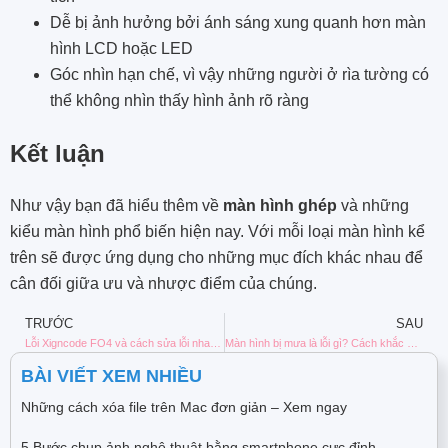
Dễ bị ảnh hưởng bởi ánh sáng xung quanh hơn màn
hình LCD hoặc LED
Góc nhìn hạn chế, vì vậy những người ở rìa tường có
thể không nhìn thấy hình ảnh rõ ràng
Kết luận
Như vậy bạn đã hiểu thêm về
màn hình ghép
và những
kiểu màn hình phổ biến hiện nay. Với mỗi loại màn hình kể
trên sẽ được ứng dụng cho những mục đích khác nhau để
cân đối giữa ưu và nhược điểm của chúng.
TRƯỚC
SAU
Lỗi Xigncode FO4 và cách sửa lỗi nhanh chóng bạn nên biết
Màn hình bị mưa là lỗi gì? Cách khắc phục nhanh 2024
BÀI VIẾT XEM NHIỀU
Những cách xóa file trên Mac đơn giản – Xem ngay
5 Bước chụp ảnh nghệ thuật bằng smartphone cực đỉnh