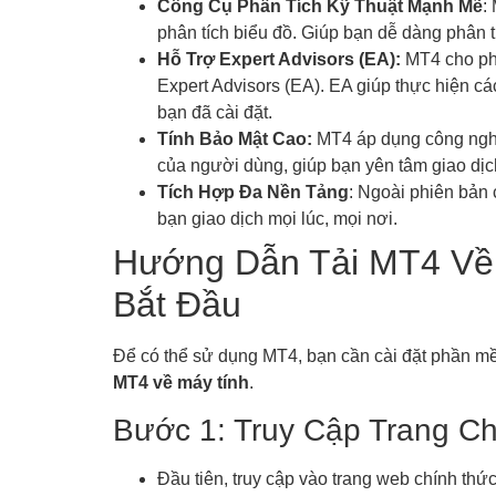
Công Cụ Phân Tích Kỹ Thuật Mạnh Mẽ
:
phân tích biểu đồ. Giúp bạn dễ dàng phân 
Hỗ Trợ Expert Advisors (EA):
MT4 cho phé
Expert Advisors (EA). EA giúp thực hiện cá
bạn đã cài đặt.
Tính Bảo Mật Cao:
MT4 áp dụng công nghệ 
của người dùng, giúp bạn yên tâm giao dịc
Tích Hợp Đa Nền Tảng
: Ngoài phiên bản 
bạn giao dịch mọi lúc, mọi nơi.
Hướng Dẫn Tải MT4 Về
Bắt Đầu
Để có thể sử dụng MT4, bạn cần cài đặt phần mề
MT4 về máy tính
.
Bước 1: Truy Cập Trang C
Đầu tiên, truy cập vào trang web chính th