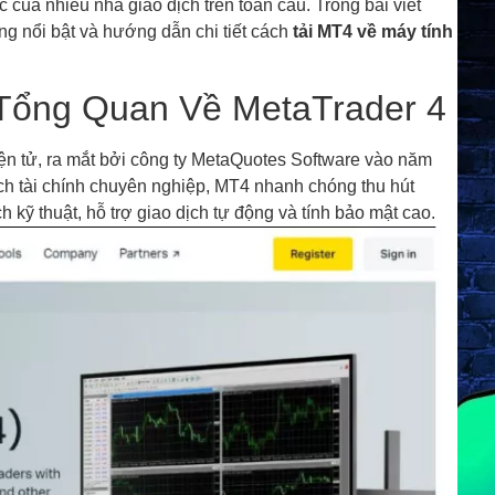
của nhiều nhà giao dịch trên toàn cầu. Trong bài viết
ng nổi bật và hướng dẫn chi tiết cách
tải MT4 về máy tính
 Tổng Quan Về MetaTrader 4
iện tử, ra mắt bởi công ty MetaQuotes Software vào năm
ch tài chính chuyên nghiệp, MT4 nhanh chóng thu hút
kỹ thuật, hỗ trợ giao dịch tự động và tính bảo mật cao.