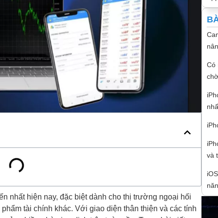
BÀ
Cam
nân
Có 
chờ
iPh
nhấ
iPh
iPh
và 
iOS
năn
ến nhất hiện nay, đặc biệt dành cho thị trường ngoại hối
phẩm tài chính khác. Với giao diện thân thiện và các tính