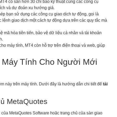
 MT4 có sẵn hơn 30 chỉ báo kỹ thuật cùng các công cụ
tích và dự đoán xu hướng giá.
p bạn sử dụng các công cụ giao dịch tự động, gọi là
c lệnh giao dịch một cách tự động dựa trên các quy tắc mà
mã hóa tiên tiến, bảo vệ dữ liệu cá nhân và tài khoản
h.
cho máy tính, MT4 còn hỗ trợ trên điện thoại và web, giúp
 Máy Tính Cho Người Mới
m này trên máy tính. Dưới đây là hướng dẫn chi tiết để
tải
hủ MetaQuotes
ức của MetaQuotes Software hoặc trang chủ của sàn giao