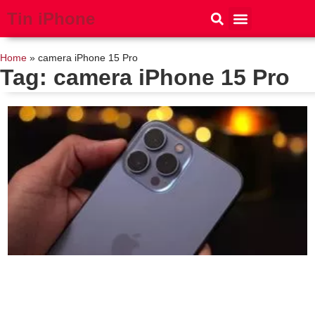
Tin iPhone
iPhone 15
iPhone 16
Thủ thuật
Tin Công Nghệ
Home
»
camera iPhone 15 Pro
Tag: camera iPhone 15 Pro