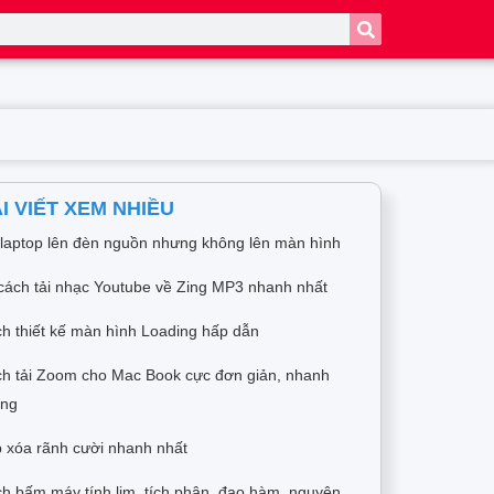
I VIẾT XEM NHIỀU
 laptop lên đèn nguồn nhưng không lên màn hình
cách tải nhạc Youtube về Zing MP3 nhanh nhất
h thiết kế màn hình Loading hấp dẫn
h tải Zoom cho Mac Book cực đơn giản, nhanh
óng
 xóa rãnh cười nhanh nhất
h bấm máy tính lim, tích phân, đạo hàm, nguyên