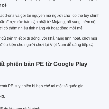
n bè.
add-ons và gói tài nguyên mà người chơi có thể tùy chỉnh
 nhận được các bản cập nhật từ Mojang, bổ sung thêm nội
ơi có thêm nhiều tính năng và hoạt động mới mẻ.
ủ trên thiết bị di động, với khả năng linh hoạt, chơi mọi
o điều kiện cho người chơi tại Việt Nam dễ dàng tiếp cận
hất phiên bản PE từ Google Play
raft PE, tuy nhiên bị hạn chế tại một số quốc gia.
id.
PE do Mojang phát hành.