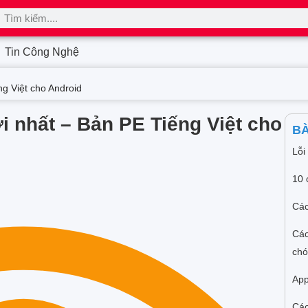
Tin Công Nghệ
ng Việt cho Android
i nhất – Bản PE Tiếng Việt cho
BÀ
Lỗi
10 
Các
Các
ch
App
Các