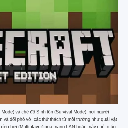
e Mode) và chế độ Sinh tồn (Survival Mode), nơi người
ẩn và đối phó với các thử thách từ môi trường như quái vật
 người chơi (Multiplayer) qua mạng LAN hoặc máy chủ, giúp