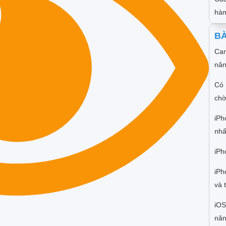
hàm
BÀ
Cam
nân
Có 
chờ
iPh
nhấ
iPh
iPh
và 
iOS
năn