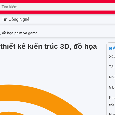
Tin Công Nghệ
D, đồ họa phim và game
hiết kế kiến trúc 3D, đồ họa
BÀ
Xóa
Tải
Nhữ
5 B
Khu
nội
Hướ