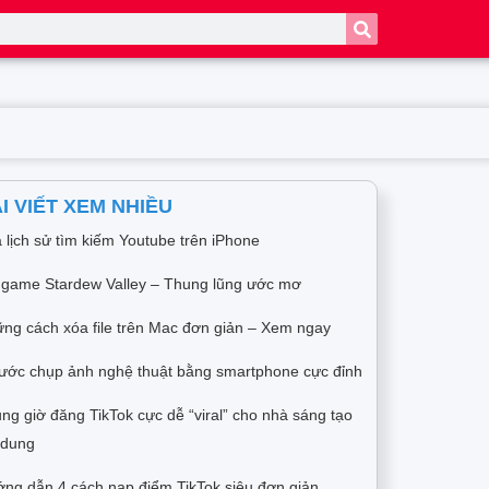
I VIẾT XEM NHIỀU
 lịch sử tìm kiếm Youtube trên iPhone
 game Stardew Valley – Thung lũng ước mơ
ng cách xóa file trên Mac đơn giản – Xem ngay
ước chụp ảnh nghệ thuật bằng smartphone cực đỉnh
ng giờ đăng TikTok cực dễ “viral” cho nhà sáng tạo
 dung
ng dẫn 4 cách nạp điểm TikTok siêu đơn giản