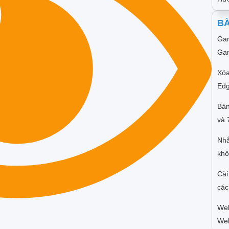
BÀ
Gam
Gam
Xóa
Edg
Bàn
và 
Nhắ
khô
Cài
các
Web
We