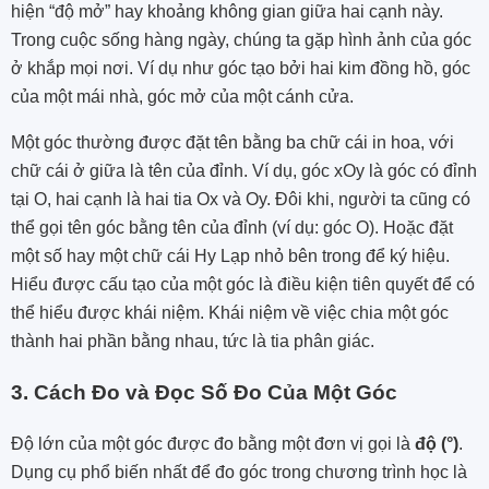
hiện “độ mở” hay khoảng không gian giữa hai cạnh này.
Trong cuộc sống hàng ngày, chúng ta gặp hình ảnh của góc
ở khắp mọi nơi. Ví dụ như góc tạo bởi hai kim đồng hồ, góc
của một mái nhà, góc mở của một cánh cửa.
Một góc thường được đặt tên bằng ba chữ cái in hoa, với
chữ cái ở giữa là tên của đỉnh. Ví dụ, góc xOy là góc có đỉnh
tại O, hai cạnh là hai tia Ox và Oy. Đôi khi, người ta cũng có
thể gọi tên góc bằng tên của đỉnh (ví dụ: góc O). Hoặc đặt
một số hay một chữ cái Hy Lạp nhỏ bên trong để ký hiệu.
Hiểu được cấu tạo của một góc là điều kiện tiên quyết để có
thể hiểu được khái niệm. Khái niệm về việc chia một góc
thành hai phần bằng nhau, tức là tia phân giác.
3. Cách Đo và Đọc Số Đo Của Một Góc
Độ lớn của một góc được đo bằng một đơn vị gọi là
độ (°)
.
Dụng cụ phổ biến nhất để đo góc trong chương trình học là