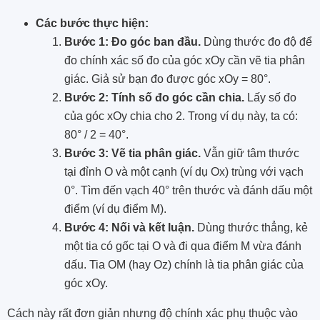
Các bước thực hiện:
Bước 1: Đo góc ban đầu.
Dùng thước đo độ để
đo chính xác số đo của góc xOy cần vẽ tia phân
giác. Giả sử bạn đo được góc xOy = 80°.
Bước 2: Tính số đo góc cần chia.
Lấy số đo
của góc xOy chia cho 2. Trong ví dụ này, ta có:
80° / 2 = 40°.
Bước 3: Vẽ tia phân giác.
Vẫn giữ tâm thước
tại đỉnh O và một cạnh (ví dụ Ox) trùng với vạch
0°. Tìm đến vạch 40° trên thước và đánh dấu một
điểm (ví dụ điểm M).
Bước 4: Nối và kết luận.
Dùng thước thẳng, kẻ
một tia có gốc tại O và đi qua điểm M vừa đánh
dấu. Tia OM (hay Oz) chính là tia phân giác của
góc xOy.
Cách này rất đơn giản nhưng độ chính xác phụ thuộc vào