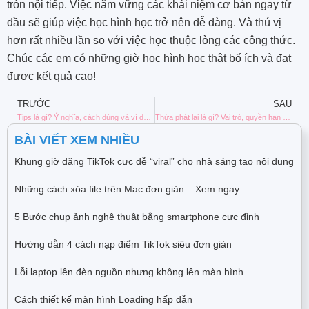
tròn nội tiếp. Việc nắm vững các khái niệm cơ bản ngay từ
đầu sẽ giúp việc học hình học trở nên dễ dàng. Và thú vị
hơn rất nhiều lần so với việc học thuộc lòng các công thức.
Chúc các em có những giờ học hình học thật bổ ích và đạt
được kết quả cao!
TRƯỚC
SAU
Tips là gì? Ý nghĩa, cách dùng và ví dụ trong tiếng Anh, đời sống
Thừa phát lại là gì? Vai trò, quyền hạn và quy trình thực hiện
BÀI VIẾT XEM NHIỀU
Khung giờ đăng TikTok cực dễ “viral” cho nhà sáng tạo nội dung
Những cách xóa file trên Mac đơn giản – Xem ngay
5 Bước chụp ảnh nghệ thuật bằng smartphone cực đỉnh
Hướng dẫn 4 cách nạp điểm TikTok siêu đơn giản
Lỗi laptop lên đèn nguồn nhưng không lên màn hình
Cách thiết kế màn hình Loading hấp dẫn