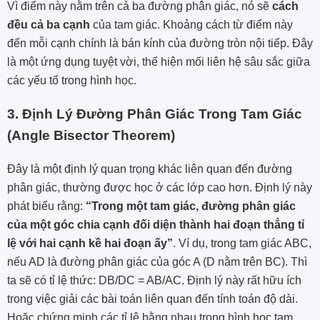
Vì điểm này nằm trên cả ba đường phân giác, nó sẽ
cách
đều cả ba cạnh
của tam giác. Khoảng cách từ điểm này
đến mỗi cạnh chính là bán kính của đường tròn nội tiếp. Đây
là một ứng dụng tuyệt vời, thể hiện mối liên hệ sâu sắc giữa
các yếu tố trong hình học.
3. Định Lý Đường Phân Giác Trong Tam Giác
(Angle Bisector Theorem)
Đây là một định lý quan trọng khác liên quan đến đường
phân giác, thường được học ở các lớp cao hơn. Định lý này
phát biểu rằng:
“Trong một tam giác, đường phân giác
của một góc chia cạnh đối diện thành hai đoạn thẳng tỉ
lệ với hai cạnh kề hai đoạn ấy”
. Ví dụ, trong tam giác ABC,
nếu AD là đường phân giác của góc A (D nằm trên BC). Thì
ta sẽ có tỉ lệ thức: DB/DC = AB/AC. Định lý này rất hữu ích
trong việc giải các bài toán liên quan đến tính toán độ dài.
Hoặc chứng minh các tỉ lệ bằng nhau trong hình học tam