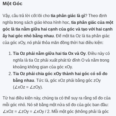
Một Góc
Vậy, câu trả lời cốt lõi cho
tia phân giác là gì
? Theo định
nghĩa trong sách giáo khoa hình học,
tia phân giác của một
góc là tia nằm giữa hai cạnh của góc và tạo với hai cạnh
ấy hai góc nhỏ bằng nhau
. Để một tia Oz là tia phân giác
của góc xOy, nó phải thỏa mãn đồng thời hai điều kiện:
Tia
Oz p
hải nằm giữa hai tia
Ox và Oy
. Điều này có
nghĩa là tia Oz phải xuất phát từ đỉnh O và nằm trong
khoảng không gian của góc xOy.
Ti
a Oz phải chia góc xOy thành ha
i góc có số đo
bằng nhau
. Tức là, góc xOz phải bằng góc zOy
(∠xOz = ∠zOy).
Từ hai điều kiện này, chúng ta có thể suy ra rằng số đo của
mỗi góc nhỏ. Nó sẽ bằng một nửa số đo của góc ban đầu:
∠xOz = ∠zOy = ∠xOy / 2. Mỗi một góc (không phải là góc