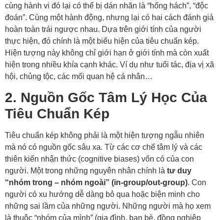
cùng hành vi đó lại có thể bị dán nhãn là “hống hách”, “độc
đoán”. Cùng một hành động, nhưng lại có hai cách đánh giá
hoàn toàn trái ngược nhau. Dựa trên giới tính của người
thực hiện, đó chính là một biểu hiện của tiêu chuẩn kép.
Hiện tượng này không chỉ giới hạn ở giới tính mà còn xuất
hiện trong nhiều khía cạnh khác. Ví dụ như tuổi tác, địa vị xã
hội, chủng tộc, các mối quan hệ cá nhân…
2. Nguồn Gốc Tâm Lý Học Của
Tiêu Chuẩn Kép
Tiêu chuẩn kép không phải là một hiện tượng ngẫu nhiên
mà nó có nguồn gốc sâu xa. Từ các cơ chế tâm lý và các
thiên kiến nhận thức (cognitive biases) vốn có của con
người. Một trong những nguyên nhân chính là
tư duy
“nhóm trong – nhóm ngoài” (in-group/out-group)
. Con
người có xu hướng dễ dàng bỏ qua hoặc biện minh cho
những sai lầm của những người. Những người mà họ xem
là thuộc “nhóm của mình” (gia đình, bạn bè, đồng nghiệp