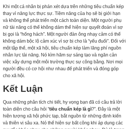
Khi một cá nhân bị phán xét dựa trên những tiêu chuẩn kép
thay vì năng lực thực sự. Tiềm năng của họ sẽ bị giới hạn
và không thể phát triển một cách toàn diện. Một người phụ
nữ tài năng có thể không dám thể hiện sự quyết đoán vì sợ
bị gọi là “hống hách”. Một người đàn ông nhạy cảm có thể
không dám bộc lộ cảm xúc vì sợ bị cho là “yếu đuối”. Đối với
một tập thể, một xã hội, tiêu chuẩn kép làm lãng phí nguồn
nhân lực tài năng. Nó kìm hãm sự sáng tạo và ngăn cản
việc xây dựng một môi trường thực sự công bằng. Nơi mọi
người đều có cơ hội như nhau để phát triển và đóng góp
cho xã hội.
Kết Luận
Qua những phân tích chi tiết, hy vọng bạn đã có câu trả lời
toàn diện cho câu hỏi “
tiêu chuẩn kép là gì
?”. Đây là một
hiện tượng xã hội phức tạp, bắt nguồn từ những định kiến
và thiên vị sâu xa. Nó thể hiện sự bất công khi áp dụng các