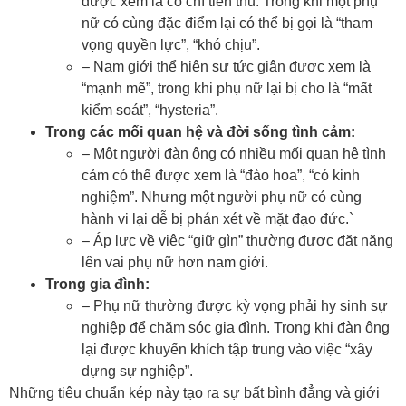
được xem là có chí tiến thủ. Trong khi một phụ
nữ có cùng đặc điểm lại có thể bị gọi là “tham
vọng quyền lực”, “khó chịu”.
– Nam giới thể hiện sự tức giận được xem là
“mạnh mẽ”, trong khi phụ nữ lại bị cho là “mất
kiểm soát”, “hysteria”.
Trong các mối quan hệ và đời sống tình cảm:
– Một người đàn ông có nhiều mối quan hệ tình
cảm có thể được xem là “đào hoa”, “có kinh
nghiệm”. Nhưng một người phụ nữ có cùng
hành vi lại dễ bị phán xét về mặt đạo đức.`
– Áp lực về việc “giữ gìn” thường được đặt nặng
lên vai phụ nữ hơn nam giới.
Trong gia đình:
– Phụ nữ thường được kỳ vọng phải hy sinh sự
nghiệp để chăm sóc gia đình. Trong khi đàn ông
lại được khuyến khích tập trung vào việc “xây
dựng sự nghiệp”.
Những tiêu chuẩn kép này tạo ra sự bất bình đẳng và giới