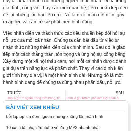
quy tắc khác nhau cho những người khác nhau. Dù là trong
gia đình, công việc hay các mối quan hệ, tiêu chuẩn kép đều
để lại những tác hại tiêu cực. Nó làm xói mòn niềm tin, gây
ra áp lực và cản trở sự phát triển bình đẳng.
Việc nhận diện và thách thức các tiêu chuẩn kép đòi hỏi sự
nỗ lực của mỗi cá nhân. Chúng ta cần bắt đầu từ việc tự
nhận thức những thiên kiến của chính mình. Sau đó là giao
tiếp một cách thẳng thắn, tôn trọng và ủng hộ sự công bằng.
Xây dựng một xã hội thấu cảm, nơi mỗi cá nhân được đánh
giá dựa trên năng lực và phẩm chất. Thay vì các định kiến
giới tính hay địa vị, là một hành trình dài. Nhưng đó là một
hành trình đáng để chúng ta cùng nhau phấn đấu, nỗ lực.
TRƯỚC
SAU
Top là gì? Ý nghĩa trong thời trang, tình cảm, giới tính và tiếng lóng
Titan là gì? Khám phá kim loại Titan & các ứng dụng nổi bật
BÀI VIẾT XEM NHIỀU
Lỗi laptop lên đèn nguồn nhưng không lên màn hình
10 cách tải nhạc Youtube về Zing MP3 nhanh nhất