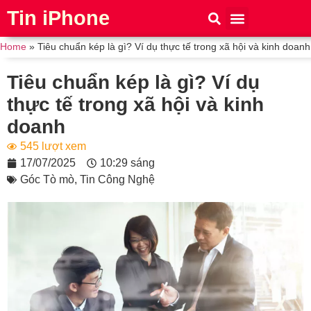
Tin iPhone
iPhone 15
iPhone 16
Thủ thuật
Tin Công Nghệ
Home
»
Tiêu chuẩn kép là gì? Ví dụ thực tế trong xã hội và kinh doanh
Tiêu chuẩn kép là gì? Ví dụ
thực tế trong xã hội và kinh
doanh
545 lượt xem
17/07/2025
10:29 sáng
Góc Tò mò
,
Tin Công Nghệ