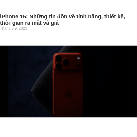
iPhone 15: Những tin đồn về tính năng, thiết kế,
thời gian ra mắt và giá
Tháng 8 9, 2023