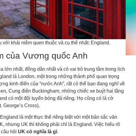
 với khái niệm quen thuộc và cụ thể nhất: England.
tim của Vương quốc Anh
a lớn nhất, đông dân nhất và có vai trò trung tâm trong lịch
land là London, một trong những thành phố quan trọng
ượng kinh điển của “nước Anh”, rất có thể bạn đang nghĩ về
Ben, Cung điện Buckingham, những chiếc xe buýt hai tầng
nd có một đội tuyển bóng đá riêng. Họ cũng có lá cờ
. George’s Cross).
England là một thực thể riêng biệt với một bản sắc văn
K, nhưng UK thì không phải chỉ là England. Việc hiểu rõ
i câu hỏi
UK có nghĩa là gì
.