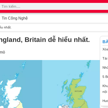
Tin Công Nghệ
ểu nhất.
ngland, Britain dễ hiểu nhất.
BÀ
Xóa
 mò
Tải
Nhữ
5 B
Khu
nội
Hướ