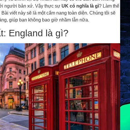
 với người bản xứ. Vậy thực sự
UK có nghĩa là gì
? Làm thế
Bài viết này sẽ là một cẩm nang toàn diện. Chúng tôi sẽ
ràng, giúp bạn không bao giờ nhầm lẫn nữa.
t: England là gì?