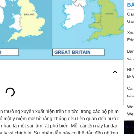
BÀ
Gam
Gam
Xóa
Edg
Bàn
và 
Nhắ
khô
Cài
các
Web
 thường xuyên xuất hiện trên tin tức, trong các bộ phim,
We
 có một ý niệm mơ hồ rằng chúng đều liên quan đến nước
hau là một sai lầm rất phổ biến. Mỗi cái tên này lại đại
a lý và chính trị. Sự nhầm lẫn này có thể dẫn đến những