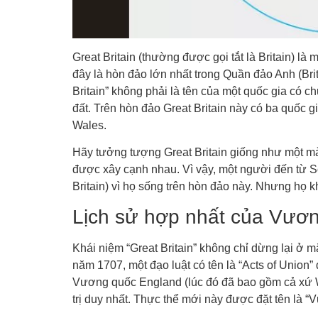
Great Britain (thường được gọi tắt là Britain) là 
đây là hòn đảo lớn nhất trong Quần đảo Anh (Briti
Britain” không phải là tên của một quốc gia có ch
đất. Trên hòn đảo Great Britain này có ba quốc g
Wales.
Hãy tưởng tượng Great Britain giống như một mản
được xây cạnh nhau. Vì vậy, một người đến từ Sc
Britain) vì họ sống trên hòn đảo này. Nhưng họ k
Lịch sử hợp nhất của Vươn
Khái niệm “Great Britain” không chỉ dừng lại ở m
năm 1707, một đạo luật có tên là “Acts of Union
Vương quốc England (lúc đó đã bao gồm cả xứ W
trị duy nhất. Thực thể mới này được đặt tên là “V