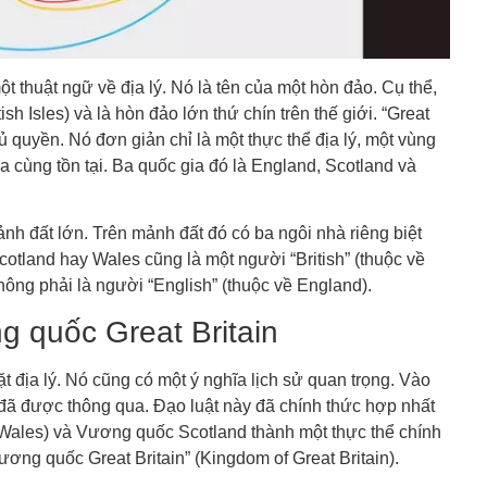
một thuật ngữ về địa lý. Nó là tên của một hòn đảo. Cụ thể,
sh Isles) và là hòn đảo lớn thứ chín trên thế giới. “Great
ủ quyền. Nó đơn giản chỉ là một thực thể địa lý, một vùng
ia cùng tồn tại. Ba quốc gia đó là England, Scotland và
h đất lớn. Trên mảnh đất đó có ba ngôi nhà riêng biệt
otland hay Wales cũng là một người “British” (thuộc về
hông phải là người “English” (thuộc về England).
g quốc Great Britain
ặt địa lý. Nó cũng có một ý nghĩa lịch sử quan trọng. Vào
” đã được thông qua. Đạo luật này đã chính thức hợp nhất
ales) và Vương quốc Scotland thành một thực thể chính
ương quốc Great Britain” (Kingdom of Great Britain).