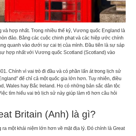
g và hợp nhất. Trong nhiều thế kỷ, Vương quốc England là
 hòn đảo. Bằng các cuộc chinh phạt và các hiệp ước chính
ng quanh vào dưới sự cai trị của mình. Đầu tiên là sự sáp
 sự hợp nhất với Vương quốc Scotland (Scotland) vào
. Chính vì vai trò đi đầu và có phần lấn át trong lịch sử
England” để chỉ cả một quốc gia lớn hơn. Tuy nhiên, điều
nd, Wales hay Bắc Ireland. Họ có những bản sắc dân tộc
ệc tìm hiểu vai trò lịch sử này giúp làm rõ hơn câu hỏi
t Britain (Anh) là gì?
 ra một khái niệm lớn hơn về mặt địa lý. Đó chính là Great