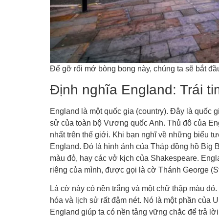
Để gỡ rối mớ bòng bong này, chúng ta sẽ bắt đầu
Định nghĩa England: Trái 
England là một quốc gia (country). Đây là quốc gi
sử của toàn bộ Vương quốc Anh. Thủ đô của Eng
nhất trên thế giới. Khi bạn nghĩ về những biểu t
England. Đó là hình ảnh của Tháp đồng hồ Big 
màu đỏ, hay các vở kịch của Shakespeare. Engla
riêng của mình, được gọi là cờ Thánh George (St
Lá cờ này có nền trắng và một chữ thập màu đỏ. 
hóa và lịch sử rất đậm nét. Nó là một phần của U
England giúp ta có nền tảng vững chắc để trả lờ