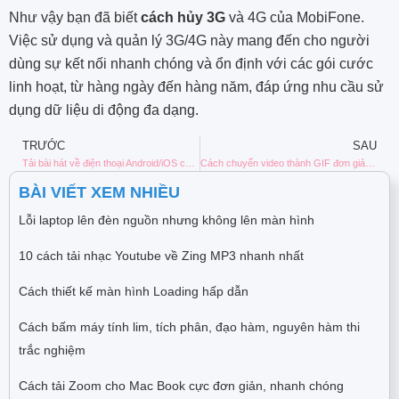
Như vậy bạn đã biết
cách hủy 3G
và 4G của MobiFone.
Việc sử dụng và quản lý 3G/4G này mang đến cho người
dùng sự kết nối nhanh chóng và ổn định với các gói cước
linh hoạt, từ hàng ngày đến hàng năm, đáp ứng nhu cầu sử
dụng dữ liệu di động đa dạng.
TRƯỚC
SAU
Tải bài hát về điện thoại Android/iOS của bạn để nghe ngoại tuyến
Cách chuyển video thành GIF đơn giản trên Android, iPhone
BÀI VIẾT XEM NHIỀU
Lỗi laptop lên đèn nguồn nhưng không lên màn hình
10 cách tải nhạc Youtube về Zing MP3 nhanh nhất
Cách thiết kế màn hình Loading hấp dẫn
Cách bấm máy tính lim, tích phân, đạo hàm, nguyên hàm thi
trắc nghiệm
Cách tải Zoom cho Mac Book cực đơn giản, nhanh chóng