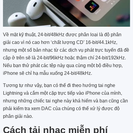
Về mặt kỹ thuật, 24-bit/48kHz được phân loại là độ phân
giải cao vì nó cao hơn ‘chất lượng CD’ 16-bit/44.1kHz,
nhưng một số bản nhạc từ các dịch vụ phát trực tuyến đã đề
cập ở trên sẽ là 24-bit/96kHz hoặc thậm chí 24-bit/192kHz.
Nếu bạn thử phát các tệp này qua cùng một bộ điều hợp,
iPhone sẽ chỉ hạ mẫu xuống 24-bit/48kHz.
Tương tự như vậy, bạn có thể đi theo hướng tai nghe
Lightning và cắm một cặp trực tiếp vào iPhone của mình,
nhưng những chiếc tai nghe này khá hiếm và bạn cũng cần
phải kiểm tra xem DAC của chúng có thể xử lý được độ
phân giải nào.
Cách tải nhạc miễn phí